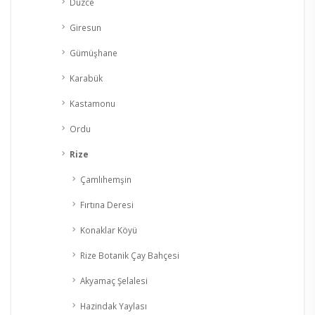
Düzce
Giresun
Gümüşhane
Karabük
Kastamonu
Ordu
Rize
Çamlıhemşin
Fırtına Deresi
Konaklar Köyü
Rize Botanik Çay Bahçesi
Akyamaç Şelalesi
Hazindak Yaylası