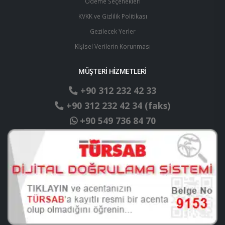
Ödeme Seçenekleri
KVKK ve Gizlilik Politikası
Gezilecek Yerler
Ki̇şi̇sel Verilerin Korunması
MÜŞTERİ HİZMETLERİ
+90 312 232 42 33
+90 312 232 42 34 (faks)
+90 549 736 84 70