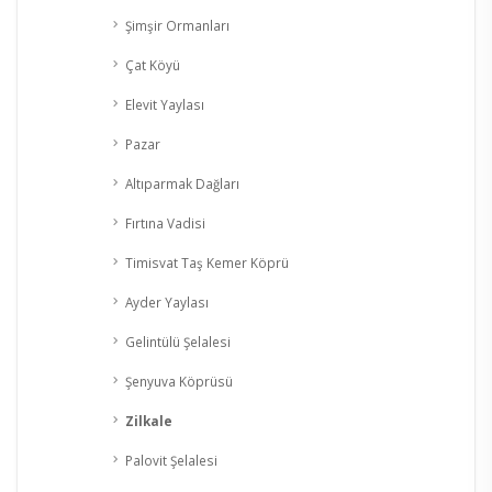
Şimşir Ormanları
Çat Köyü
Elevit Yaylası
Pazar
Altıparmak Dağları
Fırtına Vadisi
Timisvat Taş Kemer Köprü
Ayder Yaylası
Gelintülü Şelalesi
Şenyuva Köprüsü
Zilkale
Palovit Şelalesi