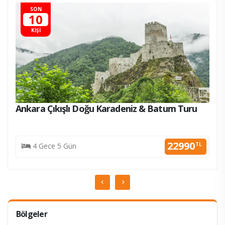
SON
10
KİŞİ
Ankara Çıkışlı Doğu Karadeniz & Batum Turu
KESİN K.
22990
TL
4 Gece 5 Gün
Bölgeler