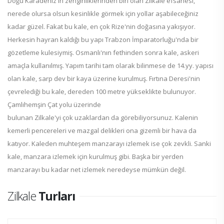
Doğu Karadeniz'in zenginliklerinden biri olan Zilkale efsanesi,
nerede olursa olsun kesinlikle görmek için yollar aşabileceğiniz
kadar güzel. Fakat bu kale, en çok Rize'nin doğasına yakışıyor.
Herkesin hayran kaldığı bu yapı Trabzon İmparatorluğu'nda bir
gözetleme kulesiymiş. Osmanlı'nın fethinden sonra kale, askeri
amaçla kullanılmış. Yapım tarihi tam olarak bilinmese de 14.yy. yapısı
olan kale, sarp dev bir kaya üzerine kurulmuş. Fırtına Deresi'nin
çevrelediği bu kale, dereden 100 metre yükseklikte bulunuyor.
Çamlıhemşin Çat yolu üzerinde
bulunan Zilkale'yi çok uzaklardan da görebiliyorsunuz. Kalenin
kemerli pencereleri ve mazgal delikleri ona gizemli bir hava da
katıyor. Kaleden muhteşem manzarayı izlemek ise çok zevkli. Sanki
kale, manzara izlemek için kurulmuş gibi. Başka bir yerden
manzarayı bu kadar net izlemek neredeyse mümkün değil.
Zilkale
Turları