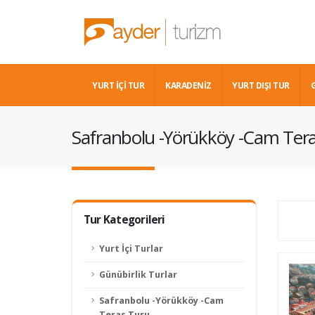
YURT İÇİ TUR
KARADENIZ
YURT DIŞI TUR
Safranbolu -Yörükköy -Cam Ter
Tur Kategorileri
Yurt İçi Turlar
Günübirlik Turlar
Safranbolu -Yörükköy -Cam
Teras Turu