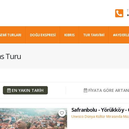
T
+
GEMİ TURLARI
DOĞU EKSPRESİ
KIBRIS
TUR TAKVİMİ
#AYDERL
as Turu
EN YAKIN TARİH
FİYATA GÖRE ARTA
Safranbolu - Yörükköy -
Unesco Dünya Kültür Mirasında Mü