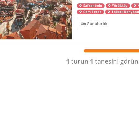
Safranbolu
Yörükköy
H
Cam Teras
Tokatlı Kanyonu
Günübirlik
1
turun
1
tanesini görün