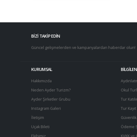
BİZİ TAKİP EDİN
Güncel gelişmelerden ve kampanyalardan haberdar olun!
KURUMSAL
BİLGİLE
Hakkımızda
Aydınlat
Neden Ayder Turizm?
Okul Turl
Ayder Şirketler Grubu
Tur Katıl
Instagram Galeri
Tur Kayı
İletişim
Güvenlik 
Uçak Bileti
Ödeme S
Ekibimiz
KVKK ve Gi