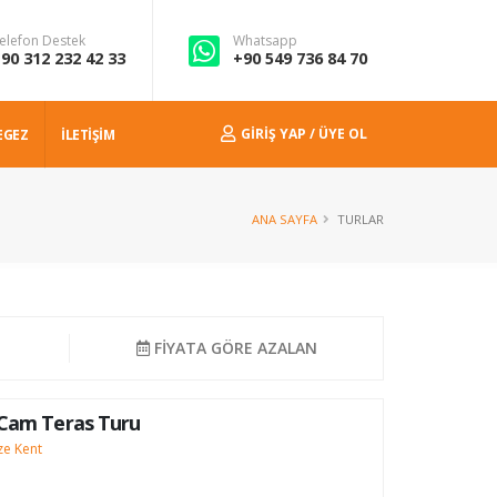
elefon Destek
Whatsapp
90 312 232 42 33
+90 549 736 84 70
GIRIŞ YAP / ÜYE OL
EGEZ
İLETİŞİM
ANA SAYFA
TURLAR
N
FİYATA GÖRE AZALAN
 Cam Teras Turu
ze Kent