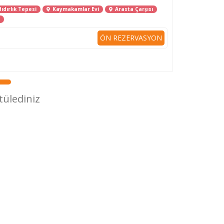
ıdırlık Tepesi
Kaymakamlar Evi
Arasta Çarşısı
ÖN REZERVASYON
tülediniz