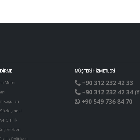
NDİRME
MÜŞTERİ HİZMETLERİ
+90 312 232 42 33
ma Metni
+90 312 232 42 34 (f
arı
+90 549 736 84 70
ım Koşulları
t Sözleşmesi
ve Gizlilik
eçenekleri
zlilik Politikası