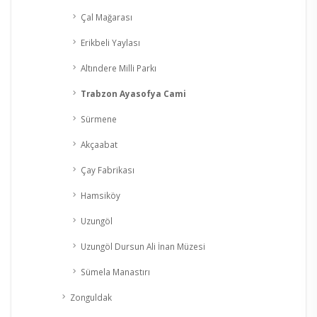
Çal Mağarası
Erikbeli Yaylası
Altındere Milli Parkı
Trabzon Ayasofya Cami
Sürmene
Akçaabat
Çay Fabrikası
Hamsiköy
Uzungöl
Uzungöl Dursun Ali İnan Müzesi
Sümela Manastırı
Zonguldak