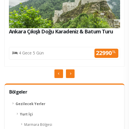
Ankara Çıkışlı Doğu Karadeniz & Batum Turu
KESİN K.
22990
TL
4 Gece 5 Gün
Bölgeler
Gezilecek Yerler
Yurt İçi
Marmara Bölgesi