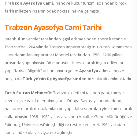
Trabzon Ayasofya Cami
, inanç ve kültür turizmi açısından birçok
farklı milletten insanın odak noktası haline gelmiştir.
Trabzon Ayasofya Cami Tarihi
İstanbul’un Latinler tarafından işgal edilmesinden sonra kaçan ve
Trabzon’da 1204 yılında Trabzon İmparatorluğu’nu kuran Kommenos
Hanedanından İmparator I.Manuel tarafından 1250 - 1260 yılları
arasında yaptırılmıştır. Bir manastır kilisesi olarak inşaa edilen bu
yapı “Kutsal Bilgelik” adı anlamına gelen
Ayasofya
adını almış ve
adıyla da
Türkiye'nin üç Ayasofya'sından biri
olarak anılmaktadır.
Fatih Sultan Mehmet
'in Trabzon'u fethini takiben yapı, camiye
çevrilmiş ve vakıf eser olmuştur. I. Dünya Savaşı yıllarında depo,
hastane olarak da kullanılan bu yapı daha sonraları yine cami olarak
kullanılmıştır. 1958 - 1962 yılları arasında Vakıflar Genel Müdürlüğü ve
Edinburg Üniversitesi’nin işbirliği ile restore edilerek 1964 yılından
sonra müze olarak ziyarete açılmıştır.