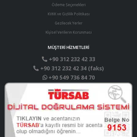
Ödeme Seçenekleri
KVKK ve Gizlilik Politikası
Gezilecek Yerler
Ki̇şi̇sel Verilerin Korunması
MÜŞTERİ HİZMETLERİ
+90 312 232 42 33
+90 312 232 42 34 (faks)
+90 549 736 84 70