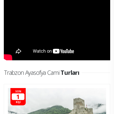
Trabzon Ayasofya Cami
Turları
SON
1
KİŞİ