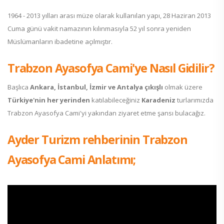
1964 - 2013 yılları arası müze olarak kullanılan yapı, 28 Haziran 2013
Cuma günü vakit namazının kılınmasıyla 52 yıl sonra yeniden
Müslümanların ibadetine açılmıştır.
Trabzon Ayasofya Cami'ye Nasıl Gidilir?
Başlıca
Ankara, İstanbul, İzmir ve Antalya çıkışlı
olmak üzere
Türkiye'nin her yerinden
katılabileceğiniz
Karadeniz
turlarımızda
Trabzon Ayasofya Cami'yi yakından ziyaret etme şansı bulacağız.
Ayder Turizm rehberinin Trabzon
Ayasofya Cami Anlatımı;