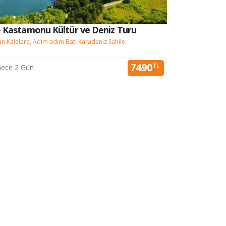
- Kastamonu Kültür ve Deniz Turu
Sinop - 
 Kalelere, Adım adım Batı Karadeniz Sahile
Kanyondan K
7490
TL
ece 2 Gün
1 Gec