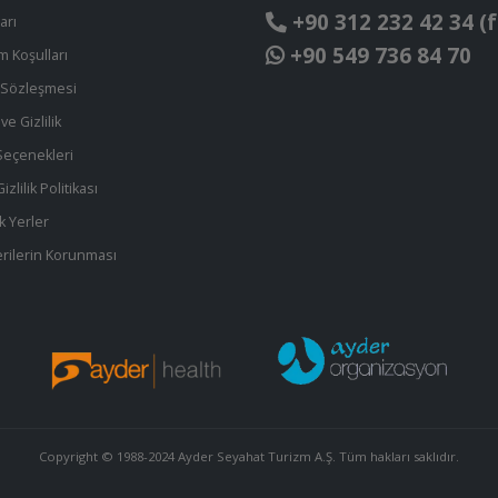
+90 312 232 42 34 (f
arı
+90 549 736 84 70
ım Koşulları
t Sözleşmesi
ve Gizlilik
eçenekleri
zlilik Politikası
k Yerler
 Verilerin Korunması
Copyright © 1988-2024 Ayder Seyahat Turizm A.Ş. Tüm hakları saklıdır.