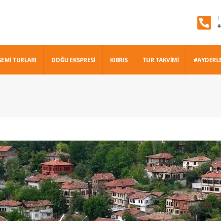
T
+
GEMİ TURLARI
DOĞU EKSPRESİ
KIBRIS
TUR TAKVİMİ
#AYDERL