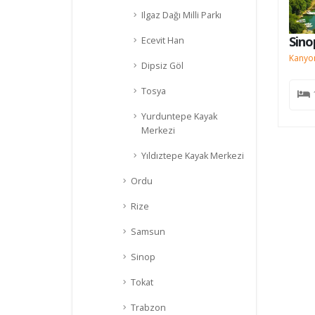
Ilgaz Dağı Milli Parkı
nop - Kastamonu Kültür ve Deniz Turu
Sino
Ecevit Han
yondan Kalelere, Adım adım Batı Karadeniz Sahile
Kanyon
Dipsiz Göl
7490
Tosya
TL
1 Gece 2 Gün
Yurduntepe Kayak
Merkezi
Yıldıztepe Kayak Merkezi
Ordu
Rize
Samsun
Sinop
Tokat
Trabzon