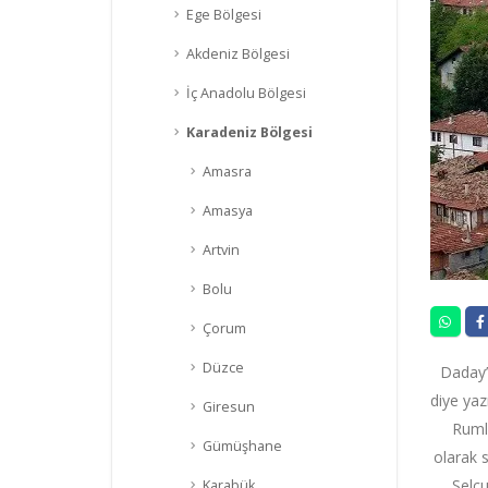
Ege Bölgesi
Akdeniz Bölgesi
İç Anadolu Bölgesi
Karadeniz Bölgesi
Amasra
Amasya
Artvin
Bolu
Çorum
Düzce
Daday’
diye yaz
Giresun
Rumla
Gümüşhane
olarak 
Selçu
Karabük