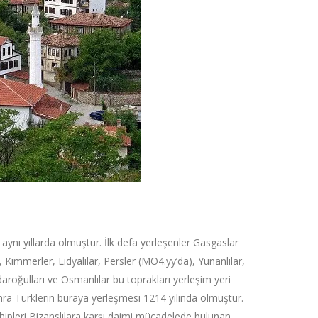
aynı yıllarda olmuştur. İlk defa yerleşenler Gasgaslar
, Kimmerler, Lidyalılar, Persler (MÖ4.yy’da), Yunanlılar,
aroğulları ve Osmanlılar bu toprakları yerleşim yeri
ra Türklerin buraya yerleşmesi 1214 yılında olmuştur.
ahipleri Bizanslılara karşı daimi mücadelede bulunan