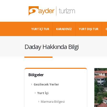
YURT İÇİ TUR
KARADENIZ
YURT DIŞI TUR
Daday Hakkında Bilgi
Bölgeler
Gezilecek Yerler
Yurt İçi
Marmara Bölgesi