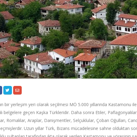
ın bir yerleşim yeri olarak seçilmesi MÖ 5.000 yıllarında Kastamonu ile 
ılı belgelere geçen Kaşka Türkleridir. Daha sonra Etiler, Paflagonyalılar
r, Romalılar, Araplar, Danişmentler, Selçuklular, Çoban Oğulları, Cand
seçmişlerdir. Uzun yıllar Türk, Bizans mücadelesine sahne olduktan son
klu sultanları tarafından ikta olarak verilen Kastamonu ve yöresinin s