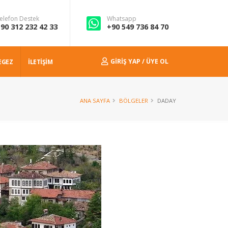
elefon Destek
Whatsapp
90 312 232 42 33
+90 549 736 84 70
GIRIŞ YAP / ÜYE OL
EGEZ
İLETİŞİM
ANA SAYFA
BÖLGELER
DADAY