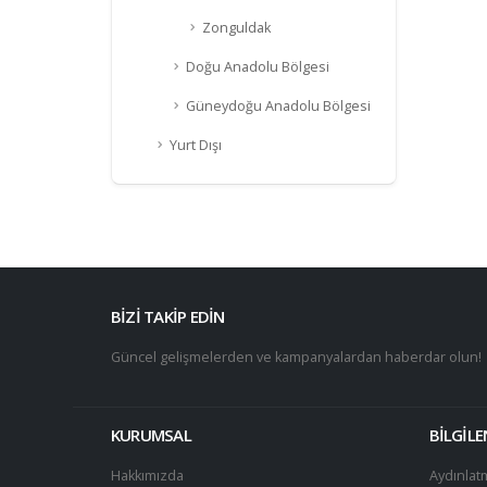
Zonguldak
Doğu Anadolu Bölgesi
Güneydoğu Anadolu Bölgesi
Yurt Dışı
BİZİ TAKİP EDİN
Güncel gelişmelerden ve kampanyalardan haberdar olun!
KURUMSAL
BİLGİL
Hakkımızda
Aydınlat