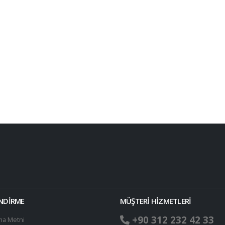
ENDİRME
MÜŞTERİ HİZMETLERİ
+90 312 232 42 33
ma Metni