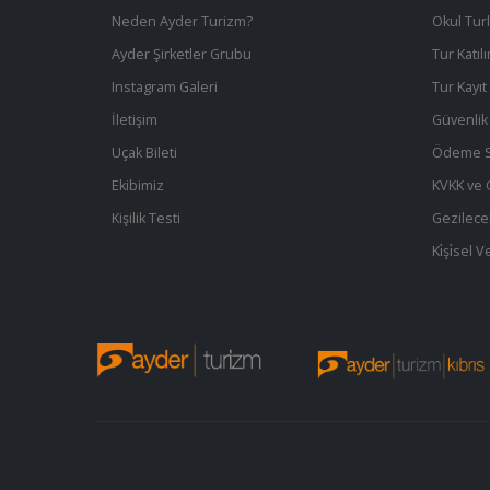
Neden Ayder Turizm?
Okul Turl
Ayder Şirketler Grubu
Tur Katıl
Instagram Galeri
Tur Kayı
İletişim
Güvenlik 
Uçak Bileti
Ödeme S
Ekibimiz
KVKK ve Gi
Kişilik Testi
Gezilece
Ki̇şi̇sel