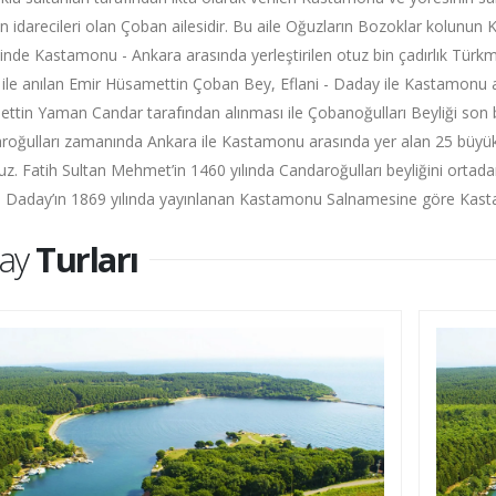
in idarecileri olan Çoban ailesidir. Bu aile Oğuzların Bozoklar kolunun
de Kastamonu - Ankara arasında yerleştirilen otuz bin çadırlık Türkme
 ile anılan Emir Hüsamettin Çoban Bey, Eflani - Daday ile Kastamonu ara
ttin Yaman Candar tarafından alınması ile Çobanoğulları Beyliği son b
roğulları zamanında Ankara ile Kastamonu arasında yer alan 25 büyük 
uz. Fatih Sultan Mehmet’in 1460 yılında Candaroğulları beyliğini ortad
Daday’ın 1869 yılında yayınlanan Kastamonu Salnamesine göre Kastam
ay
Turları