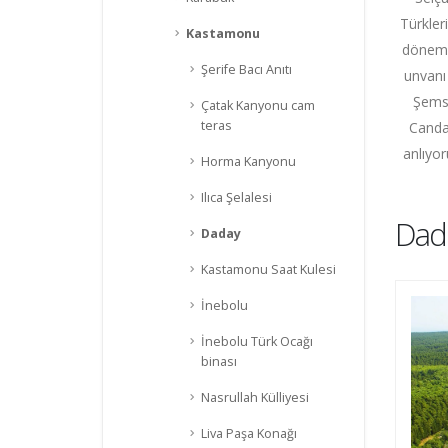
Türkler
Kastamonu
dönemin
Şerife Bacı Anıtı
unvanı
Şemse
Çatak Kanyonu cam
teras
Canda
anlıyor
Horma Kanyonu
Ilıca Şelalesi
Dad
Daday
Kastamonu Saat Kulesi
İnebolu
İnebolu Türk Ocağı
binası
Nasrullah Külliyesi
Liva Paşa Konağı