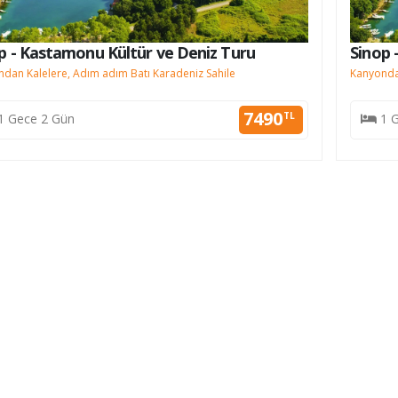
p - Kastamonu Kültür ve Deniz Turu
Sinop 
dan Kalelere, Adım adım Batı Karadeniz Sahile
Kanyondan
7490
TL
1 Gece 2 Gün
1 G