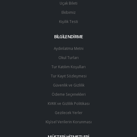
Uçak Bileti
Ekibimiz
Kişilik Testi
BİLGİLENDİRME
Aydınlatma Metni
Okul Turları
Tur Katılım Koşulları
Tur Kayıt Sözleşmesi
Güvenlik ve Gizlilik
Ödeme Seçenekleri
KVKK ve Gizlilik Politikası
Gezilecek Yerler
Ki̇şi̇sel Verilerin Korunması
MÜŞTERİ HİZMETLERİ