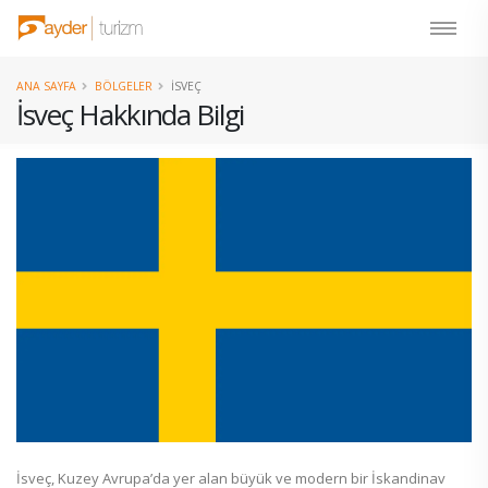
ANA SAYFA
BÖLGELER
İSVEÇ
İsveç Hakkında Bilgi
İsveç, Kuzey Avrupa’da yer alan büyük ve modern bir İskandinav