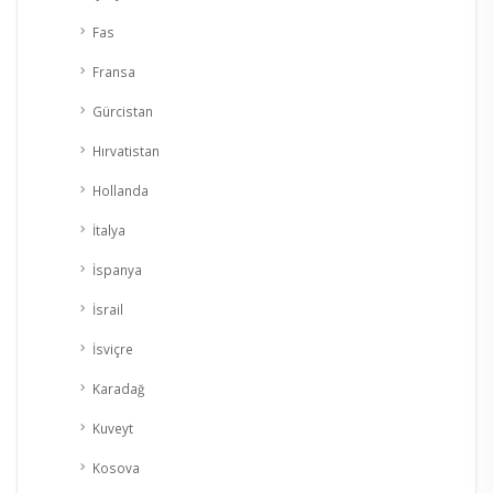
Fas
Fransa
Gürcistan
Hırvatistan
Hollanda
İtalya
İspanya
İsrail
İsviçre
Karadağ
Kuveyt
Kosova