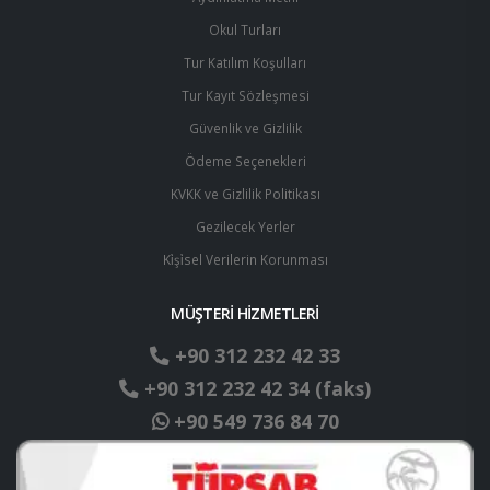
Okul Turları
Tur Katılım Koşulları
Tur Kayıt Sözleşmesi
Güvenlik ve Gizlilik
Ödeme Seçenekleri
KVKK ve Gizlilik Politikası
Gezilecek Yerler
Ki̇şi̇sel Verilerin Korunması
MÜŞTERİ HİZMETLERİ
+90 312 232 42 33
+90 312 232 42 34 (faks)
+90 549 736 84 70