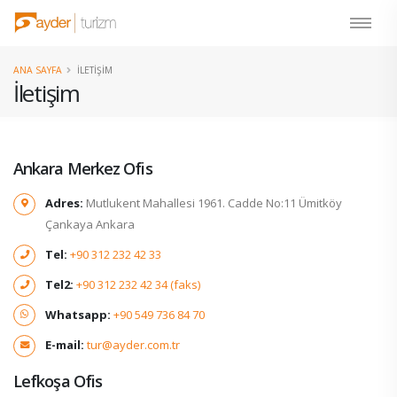
ANA SAYFA
İLETIŞIM
İletişim
Ankara Merkez Ofis
Adres:
Mutlukent Mahallesi 1961. Cadde No:11 Ümitköy
Çankaya Ankara
Tel:
+90 312 232 42 33
Tel2:
+90 312 232 42 34 (faks)
Whatsapp:
+90 549 736 84 70
E-mail:
tur@ayder.com.tr
Lefkoşa Ofis