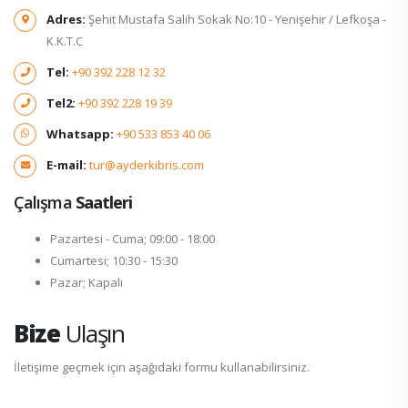
Adres:
Şehit Mustafa Salih Sokak No:10 - Yenişehir / Lefkoşa -
K.K.T.C
Tel:
+90 392 228 12 32
Tel2:
+90 392 228 19 39
Whatsapp:
+90 533 853 40 06
E-mail:
tur@ayderkibris.com
Çalışma
Saatleri
Pazartesi - Cuma; 09:00 - 18:00
Cumartesi; 10:30 - 15:30
Pazar; Kapalı
Bize
Ulaşın
İletişime geçmek için aşağıdaki formu kullanabilirsiniz.