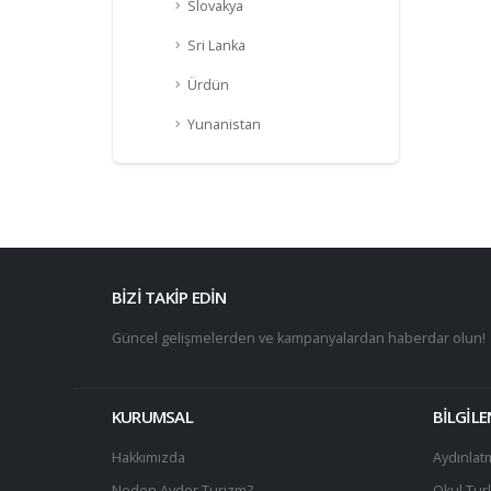
Slovakya
Sri Lanka
Ürdün
Yunanistan
BİZİ TAKİP EDİN
Güncel gelişmelerden ve kampanyalardan haberdar olun!
KURUMSAL
BİLGİL
Hakkımızda
Aydınlat
Neden Ayder Turizm?
Okul Turl