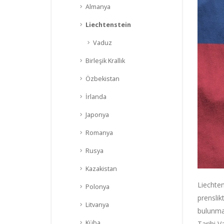
Almanya
Liechtenstein
Vaduz
Birleşik Krallık
Özbekistan
İrlanda
Japonya
Romanya
Rusya
Kazakistan
Liechten
Polonya
prenslik
Litvanya
bulunmak
Küba
Tarihi V