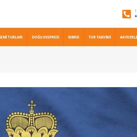
T
+
GEMİ TURLARI
DOĞU EKSPRESİ
KIBRIS
TUR TAKVİMİ
#AYDERL