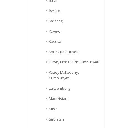
İsrail
İsviçre
Karadağ
Kuveyt
Kosova
Kore Cumhuriyeti
Kuzey Kıbrıs Türk Cumhuriyeti
Kuzey Makedonya
Cumhuriyeti
Lüksemburg
Macaristan
Mısır
Sırbistan