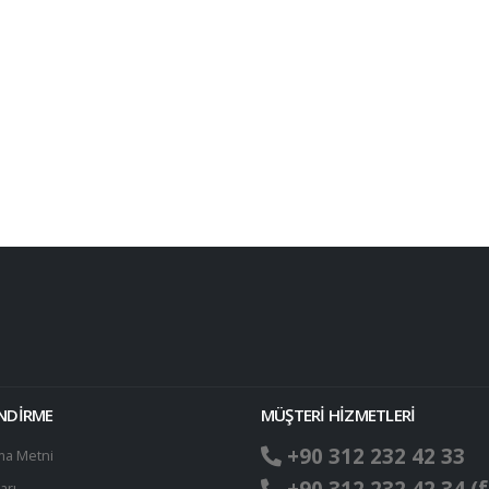
ENDİRME
MÜŞTERİ HİZMETLERİ
+90 312 232 42 33
ma Metni
arı