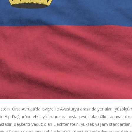
stein, Orta Avrupa’da İsviçre ile Avusturya arasında yer alan, yüzölçüm
tir. Alp Dağları’nın etkileyici manzaralarıyla çevrili olan ülke, anayasa
tadır. Başkenti Vaduz olan Liechtenstein, yüksek yaşam standartları, gü
aduz Şatosu ve geleneksel Alp kültürü, ülkeyi ziyaret edenler için öne ç