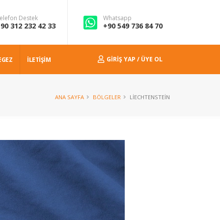
elefon Destek
Whatsapp
90 312 232 42 33
+90 549 736 84 70
GIRIŞ YAP / ÜYE OL
EGEZ
İLETİŞİM
ANA SAYFA
BÖLGELER
LIECHTENSTEIN