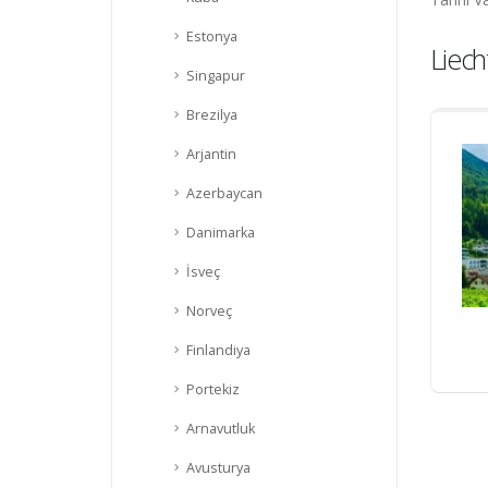
Estonya
Liech
Singapur
Brezilya
Arjantin
Azerbaycan
Danimarka
İsveç
Norveç
Finlandiya
Portekiz
Arnavutluk
Avusturya