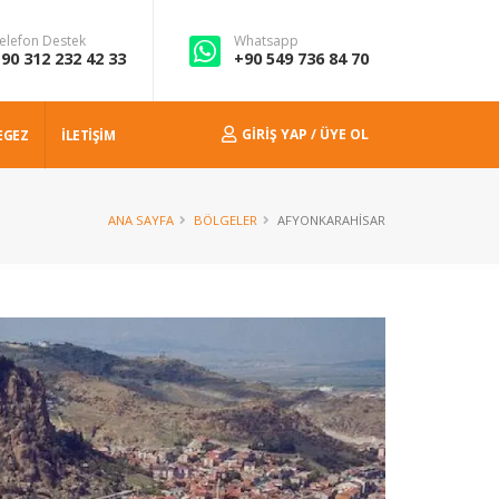
elefon Destek
Whatsapp
90 312 232 42 33
+90 549 736 84 70
GIRIŞ YAP / ÜYE OL
EGEZ
İLETİŞİM
ANA SAYFA
BÖLGELER
AFYONKARAHISAR