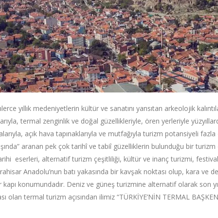
nlerce yıllık medeniyetlerin kültür ve sanatını yansıtan arkeolojik kalıntıl
ıyla, termal zenginlik ve doğal güzellikleriyle, ören yerleriyle yüzyıllard
larıyla, açık hava tapınaklarıyla ve mutfağıyla turizm potansiyeli fazla ol
ışında” aranan pek çok tarihî ve tabiî güzelliklerin bulunduğu bir turiz
arihi eserleri, alternatif turizm çeşitliliği, kültür ve inanç turizmi, festiv
ahisar Anadolu’nun batı yakasında bir kavşak noktası olup, kara ve d
r kapı konumundadır. Deniz ve güneş turizmine alternatif olarak son y
ası olan termal turizm açısından ilimiz “TÜRKİYE’NİN TERMAL BAŞKENTİ