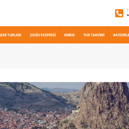
T
+
GEMİ TURLARI
DOĞU EKSPRESİ
KIBRIS
TUR TAKVİMİ
#AYDERL