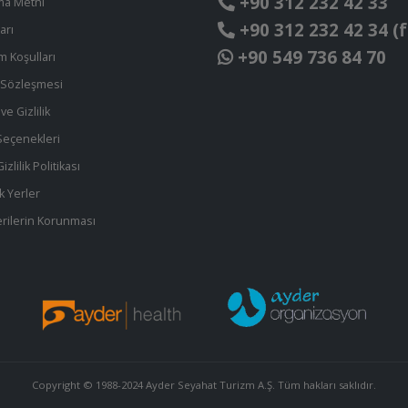
+90 312 232 42 33
ma Metni
+90 312 232 42 34 (f
arı
+90 549 736 84 70
ım Koşulları
t Sözleşmesi
ve Gizlilik
eçenekleri
zlilik Politikası
k Yerler
 Verilerin Korunması
Copyright © 1988-2024 Ayder Seyahat Turizm A.Ş. Tüm hakları saklıdır.