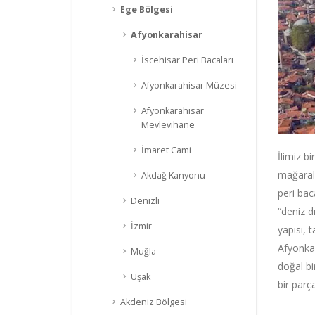
Ege Bölgesi
Afyonkarahisar
İscehisar Peri Bacaları
Afyonkarahisar Müzesi
Afyonkarahisar
Mevlevihane
İmaret Cami
İlimiz bi
mağaralar
Akdağ Kanyonu
peri baca
Denizli
“deniz d
İzmir
yapısı, t
Afyonkar
Muğla
doğal bi
Uşak
bir parç
Akdeniz Bölgesi