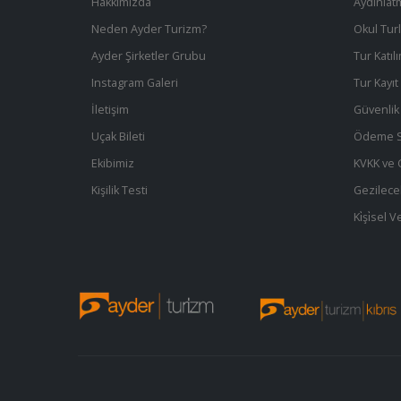
Hakkımızda
Aydınlat
Neden Ayder Turizm?
Okul Turl
Ayder Şirketler Grubu
Tur Katıl
Instagram Galeri
Tur Kayı
İletişim
Güvenlik 
Uçak Bileti
Ödeme S
Ekibimiz
KVKK ve Gi
Kişilik Testi
Gezilece
Ki̇şi̇sel