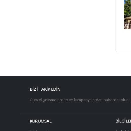
BİZİ TAKİP EDİN
Güncel gelişmelerden ve kampanyalardan haberdar olun!
KURUMSAL
BİLGİL