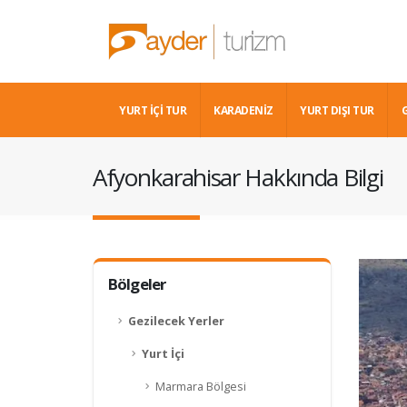
YURT İÇİ TUR
KARADENIZ
YURT DIŞI TUR
Afyonkarahisar Hakkında Bilgi
Bölgeler
Gezilecek Yerler
Yurt İçi
Marmara Bölgesi