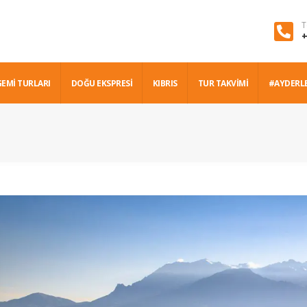
T
+
GEMİ TURLARI
DOĞU EKSPRESİ
KIBRIS
TUR TAKVİMİ
#AYDERL