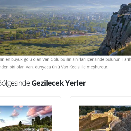
nin en büyük gölü olan Van Gölü bu ilin sınırları içerisinde bulunur. Tarih
inden biri olan Van, dünyaca ünlü Van Kedisi ile meşhurdur.
Bölgesinde
Gezilecek Yerler