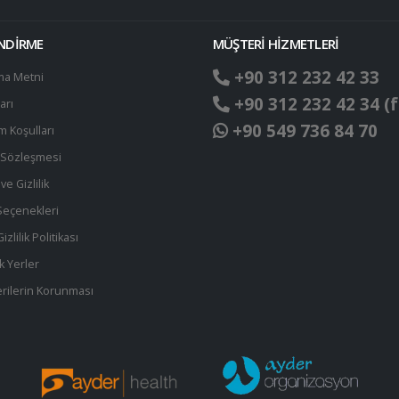
ENDİRME
MÜŞTERİ HİZMETLERİ
+90 312 232 42 33
ma Metni
+90 312 232 42 34 (f
arı
+90 549 736 84 70
ım Koşulları
t Sözleşmesi
ve Gizlilik
eçenekleri
zlilik Politikası
k Yerler
 Verilerin Korunması