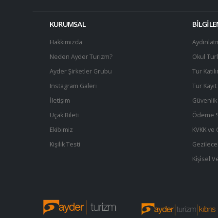
KURUMSAL
BİLGİL
Hakkımızda
Aydınlat
Neden Ayder Turizm?
Okul Turl
Ayder Şirketler Grubu
Tur Katıl
Instagram Galeri
Tur Kayı
İletişim
Güvenlik 
Uçak Bileti
Ödeme S
Ekibimiz
KVKK ve Gi
Kişilik Testi
Gezilece
Ki̇şi̇sel