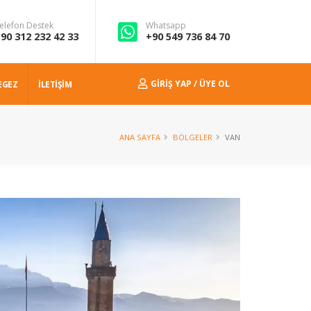
elefon Destek
Whatsapp
90 312 232 42 33
+90 549 736 84 70
GIRIŞ YAP / ÜYE OL
EGEZ
İLETİŞİM
ANA SAYFA
BÖLGELER
VAN