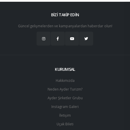
BİZİ TAKİP EDİN
Güncel gelişmelerden ve kampanyalardan haberdar olun!
KURUMSAL
Hakkımızda
Neden Ayder Turizm?
Ayder Şirketler Grubu
Instagram Galeri
İletişim
Uçak Bileti