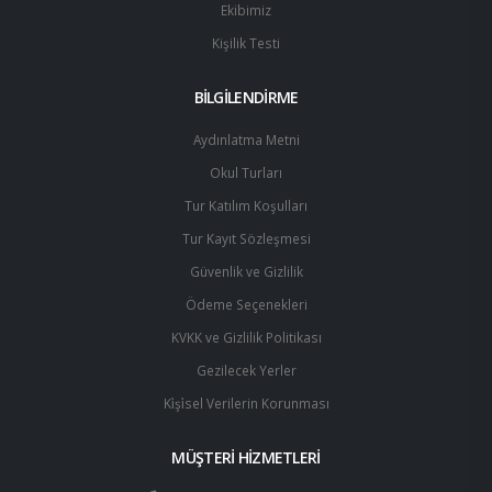
Ekibimiz
Kişilik Testi
BİLGİLENDİRME
Aydınlatma Metni
Okul Turları
Tur Katılım Koşulları
Tur Kayıt Sözleşmesi
Güvenlik ve Gizlilik
Ödeme Seçenekleri
KVKK ve Gizlilik Politikası
Gezilecek Yerler
Ki̇şi̇sel Verilerin Korunması
MÜŞTERİ HİZMETLERİ