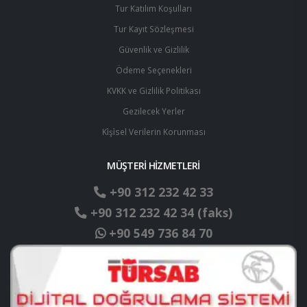
Tur Katılım Koşulları
Tur Kayıt Sözleşmesi
Güvenlik ve Gizlilik
Ödeme Seçenekleri
KVKK ve Gizlilik Politikası
Gezilecek Yerler
Ki̇şi̇sel Verilerin Korunması
MÜŞTERİ HİZMETLERİ
+90 312 232 42 33
+90 312 232 42 34 (faks)
+90 549 736 84 70