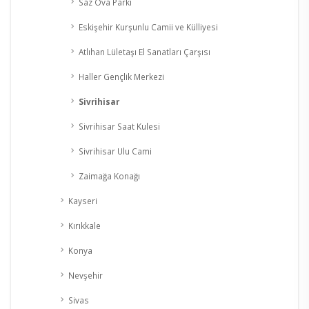
Saz Ova Parkı
Eskişehir Kurşunlu Camii ve Külliyesi
Atlıhan Lületaşı El Sanatları Çarşısı
Haller Gençlik Merkezi
Sivrihisar
Sivrihisar Saat Kulesi
Sivrihisar Ulu Cami
Zaimağa Konağı
Kayseri
Kırıkkale
Konya
Nevşehir
Sivas