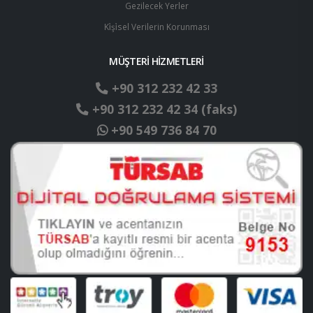
Gezilecek Yerler
Ki̇şi̇sel Verilerin Korunması
MÜŞTERİ HİZMETLERİ
+90 312 232 42 33
+90 312 232 42 34 (faks)
+90 549 736 84 70