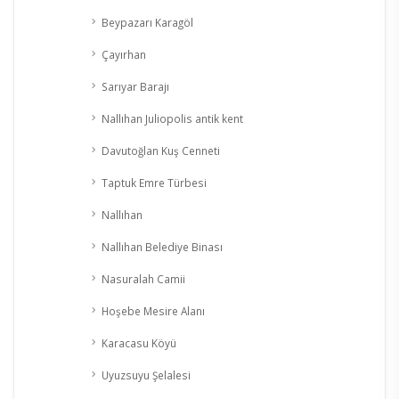
Beypazarı Karagöl
Çayırhan
Sarıyar Barajı
Nallıhan Juliopolis antik kent
Davutoğlan Kuş Cenneti
Taptuk Emre Türbesi
Nallıhan
Nallıhan Belediye Binası
Nasuralah Camii
Hoşebe Mesire Alanı
Karacasu Köyü
Uyuzsuyu Şelalesi