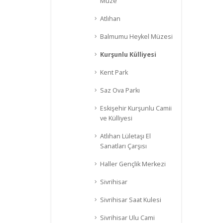
Müze
Atlıhan
Balmumu Heykel Müzesi
Kurşunlu Külliyesi
Kent Park
Saz Ova Parkı
Eskişehir Kurşunlu Camii
ve Külliyesi
Atlıhan Lületaşı El
Sanatları Çarşısı
Haller Gençlik Merkezi
Sivrihisar
Sivrihisar Saat Kulesi
Sivrihisar Ulu Cami