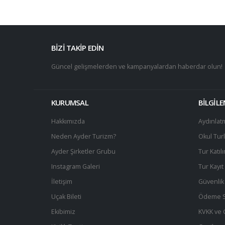
BİZİ TAKİP EDİN
Güncel gelişmelerden ve kampanyalardan haberdar olun!
KURUMSAL
BİLGİL
Hakkımızda
Aydınlat
Neden Ayder Turizm?
Okul Turl
Ayder Şirketler Grubu
Tur Katıl
Instagram Galeri
Tur Kayı
İletişim
Güvenlik 
Uçak Bileti
Ödeme S
Ekibimiz
KVKK ve Gi