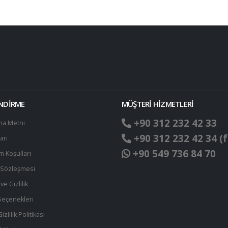
ENDİRME
MÜŞTERİ HİZMETLERİ
+90 312 232 42 33
ma Metni
+90 312 232 42 34 (f
arı
+90 549 736 84 70
ım Koşulları
t Sözleşmesi
ve Gizlilik
eçenekleri
zlilik Politikası