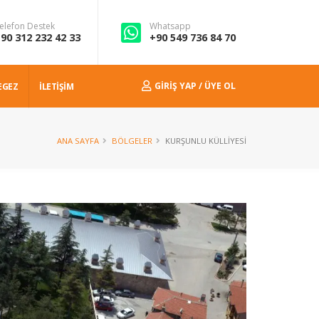
elefon Destek
Whatsapp
90 312 232 42 33
+90 549 736 84 70
GIRIŞ YAP / ÜYE OL
EGEZ
İLETİŞİM
ANA SAYFA
BÖLGELER
KURŞUNLU KÜLLIYESI