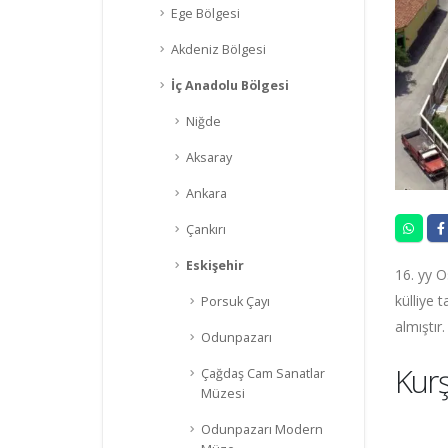
Ege Bölgesi
Akdeniz Bölgesi
İç Anadolu Bölgesi
Niğde
Aksaray
Ankara
Çankırı
Eskişehir
16. yy 
külliye 
Porsuk Çayı
almıştır.
Odunpazarı
Kurş
Çağdaş Cam Sanatlar
Müzesi
Odunpazarı Modern