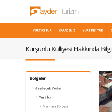
YURT İÇİ TUR
KARADENIZ
YURT DIŞI TUR
Kurşunlu Külliyesi Hakkında Bilgi
Bölgeler
Gezilecek Yerler
Yurt İçi
Marmara Bölgesi