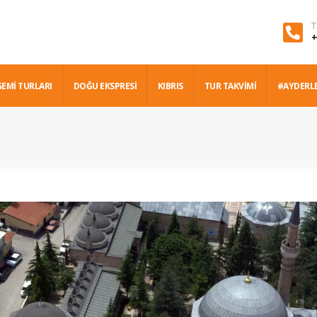
T
+
GEMİ TURLARI
DOĞU EKSPRESİ
KIBRIS
TUR TAKVİMİ
#AYDERL