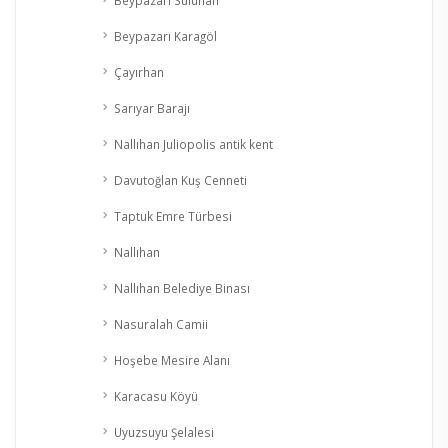
Beypazarı Suluhan
Beypazarı Karagöl
Çayırhan
Sarıyar Barajı
Nallıhan Juliopolis antik kent
Davutoğlan Kuş Cenneti
Taptuk Emre Türbesi
Nallıhan
Nallıhan Belediye Binası
Nasuralah Camii
Hoşebe Mesire Alanı
Karacasu Köyü
Uyuzsuyu Şelalesi