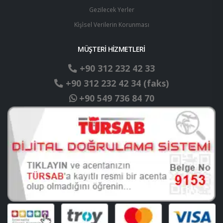
Gezilecek Yerler
Ki̇şi̇sel Verilerin Korunması
MÜŞTERİ HİZMETLERİ
+90 312 232 42 33
+90 312 232 42 34 (faks)
+90 549 736 84 70