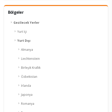
Bölgeler
KESİN K.
Gezilecek Yerler
Yurt İçi
Yurt Dışı
Almanya
Liechtenstein
Birleşik Krallık
Özbekistan
İrlanda
Japonya
Romanya