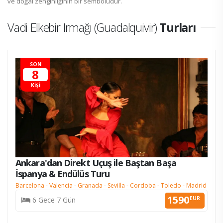
ve doğal zenginliğinin bir sembolüdür.
Vadi Elkebir Irmağı (Guadalquivir)
Turları
SON
8
KİŞİ
Ankara'dan Direkt Uçuş ile Baştan Başa
İspanya & Endülüs Turu
Barcelona - Valencia - Granada - Sevilla - Cordoba - Toledo - Madrid
1590
EUR
6 Gece 7 Gün