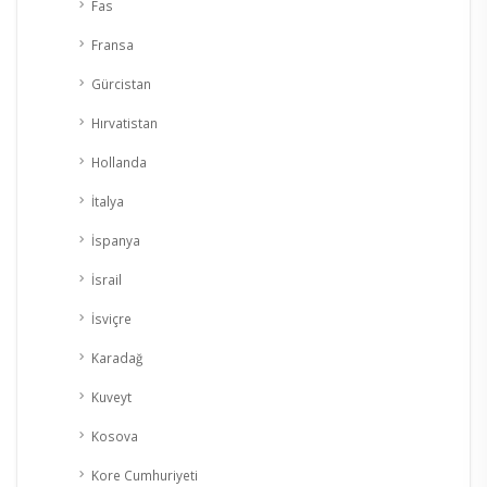
Fas
Fransa
Gürcistan
Hırvatistan
Hollanda
İtalya
İspanya
İsrail
İsviçre
Karadağ
Kuveyt
Kosova
Kore Cumhuriyeti