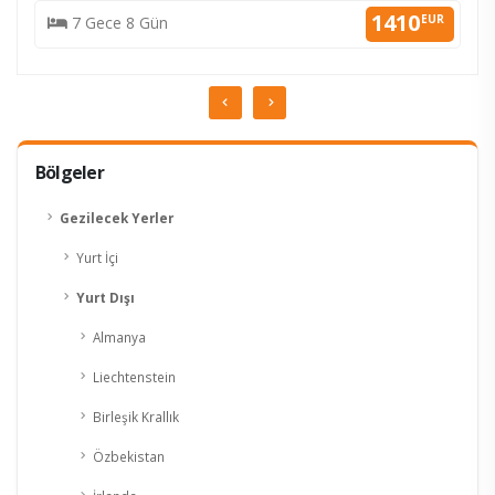
1410
EUR
7 Gece 8 Gün
KESİN K.
Bölgeler
Gezilecek Yerler
Yurt İçi
Yurt Dışı
Almanya
Liechtenstein
Birleşik Krallık
Özbekistan