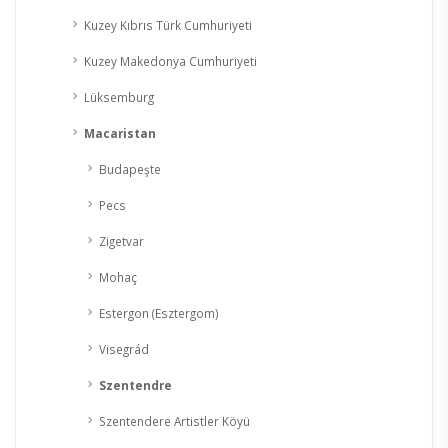
Kuzey Kıbrıs Türk Cumhuriyeti
Kuzey Makedonya Cumhuriyeti
Lüksemburg
Macaristan
Budapeşte
Pecs
Zigetvar
Mohaç
Estergon (Esztergom)
Visegrád
Szentendre
Szentendere Artistler Köyü