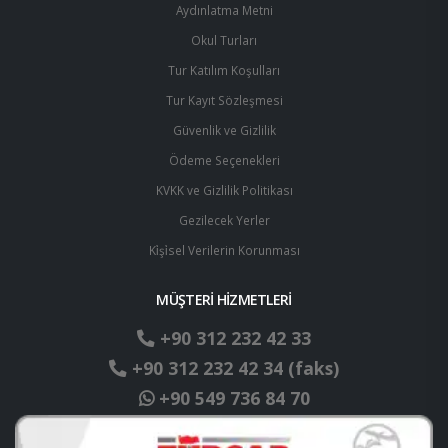
Aydınlatma Metni
Okul Turları
Tur Katılım Koşulları
Tur Kayıt Sözleşmesi
Güvenlik ve Gizlilik
Ödeme Seçenekleri
KVKK ve Gizlilik Politikası
Gezilecek Yerler
Ki̇şi̇sel Verilerin Korunması
MÜŞTERİ HİZMETLERİ
+90 312 232 42 33
+90 312 232 42 34 (faks)
+90 549 736 84 70