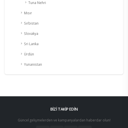
Tuna Nehri
Mısır
Sırbistan
Slovakya
Sri Lanka
Ürdün
Yunanistan
BİZİ TAKİP EDİN
Güncel gelişmelerden ve kampanyalardan haberdar olun!