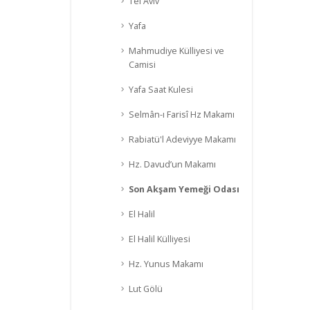
Tel Aviv
Yafa
Mahmudiye Külliyesi ve
Camisi
Yafa Saat Kulesi
Selmân-ı Farisî Hz Makamı
Rabiatü'l Adeviyye Makamı
Hz. Davud’un Makamı
Son Akşam Yemeği Odası
El Halil
El Halil Külliyesi
Hz. Yunus Makamı
Lut Gölü