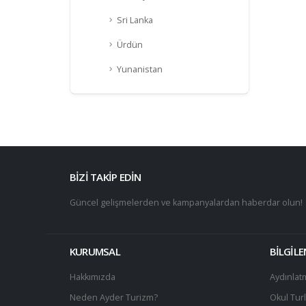
Sri Lanka
Ürdün
Yunanistan
BİZİ TAKİP EDİN
Güncel gelişmelerden ve kampanyalardan haberdar olun!
KURUMSAL
BİLGİL
Hakkımızda
Aydınlat
Neden Ayder Turizm?
Okul Turl