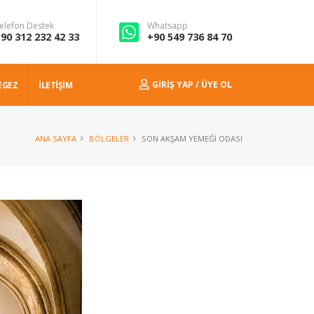
elefon Destek
Whatsapp
90 312 232 42 33
+90 549 736 84 70
GIRIŞ YAP / ÜYE OL
EGEZ
İLETİŞİM
ANA SAYFA
BÖLGELER
SON AKŞAM YEMEĞI ODASI