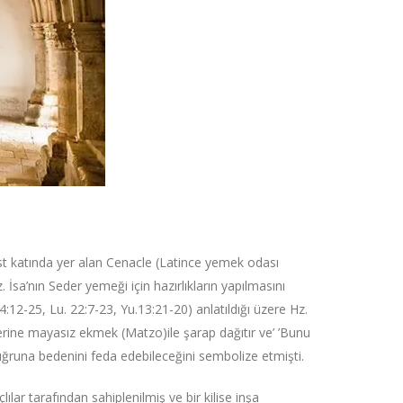
t katında yer alan Cenacle (Latince yemek odası
İsa’nın Seder yemeği için hazırlıkların yapılmasını
14:12-25, Lu. 22:7-23, Yu.13:21-20) anlatıldığı üzere Hz.
erine mayasız ekmek (Matzo)ile şarap dağıtır ve’ ’Bunu
 uğruna bedenini feda edebileceğini sembolize etmişti.
r tarafından sahiplenilmiş ve bir kilise inşa