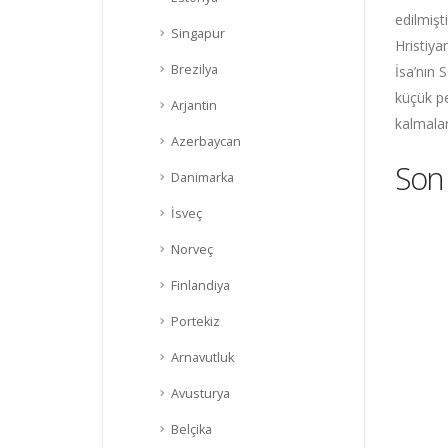
edilmişt
Singapur
Hristiya
Brezilya
İsa’nın 
küçük pe
Arjantin
kalmalar
Azerbaycan
Son
Danimarka
İsveç
Norveç
Finlandiya
Portekiz
Arnavutluk
Avusturya
Belçika