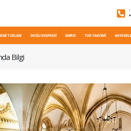
T
+
GEMİ TURLARI
DOĞU EKSPRESİ
KIBRIS
TUR TAKVİMİ
#AYDERL
da Bilgi