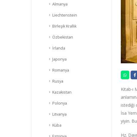
Almanya
Liechtenstein
Birleşik Krallık
Özbekistan
İrlanda
Japonya
Romanya
Rusya
Kitab-ı 
Kazakistan
anlamına
Polonya
istediği
İsa Yeme
Litvanya
yiyin. B
Küba
Hz. Davu
Estonya