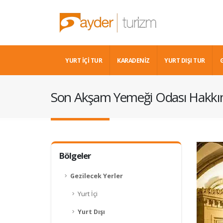
YURT İÇİ TUR
KARADENIZ
YURT DIŞI TUR
Son Akşam Yemeği Odası Hakkın
Bölgeler
Gezilecek Yerler
Yurt İçi
Yurt Dışı