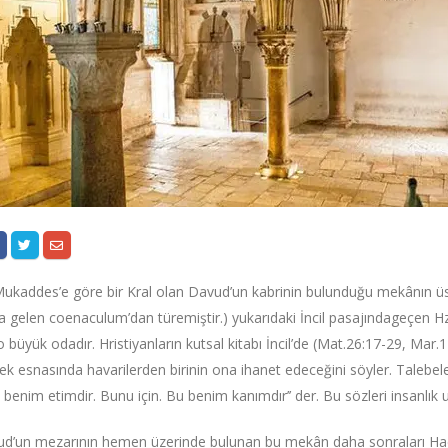
Mukaddes’e göre bir Kral olan Davud’un kabrinin bulunduğu mekânın üs
 gelen coenaculum’dan türemiştir.) yukarıdaki İncil pasajındageçen Hz. 
 o büyük odadır. Hristiyanların kutsal kitabı İncil’de (Mat.26:17-29, Mar.
k esnasında havarilerden birinin ona ihanet edeceğini söyler. Talebel
u benim etimdir. Bunu için. Bu benim kanımdır’’ der. Bu sözleri insanlık
d’un mezarının hemen üzerinde bulunan bu mekân daha sonraları Haçlıla