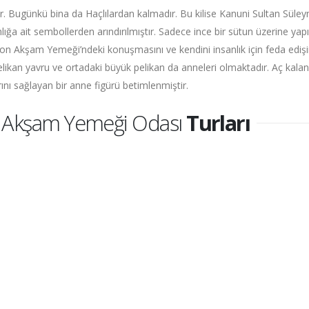
ir. Bugünkü bina da Haçlılardan kalmadır. Bu kilise Kanuni Sultan S
nlığa ait sembollerden arındırılmıştır. Sadece ince bir sütun üzerine yapıl
Son Akşam Yemeği’ndeki konuşmasını ve kendini insanlık için feda ediş
likan yavru ve ortadaki büyük pelikan da anneleri olmaktadır. Aç kala
ını sağlayan bir anne figürü betimlenmiştir.
 Akşam Yemeği Odası
Turları