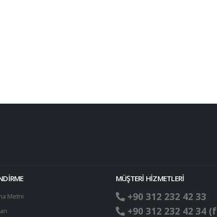
ENDİRME
MÜŞTERİ HİZMETLERİ
+90 312 232 42 33
ma Metni
+90 312 232 42 34 (f
arı