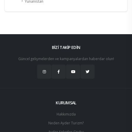
Yunanistan
BİZİ TAKİP EDİN
Güncel gelişmelerden ve kampanyalardan haberdar olun!
KURUMSAL
Hakkımızda
Neden Ayder Turizm?
Ayder Şirketler Grubu