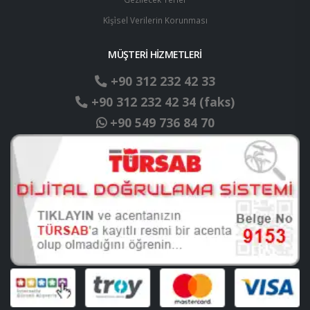
Ki̇şi̇sel Verilerin Korunması
MÜŞTERİ HİZMETLERİ
+90 312 232 42 33
+90 312 232 42 34 (faks)
+90 549 736 84 70