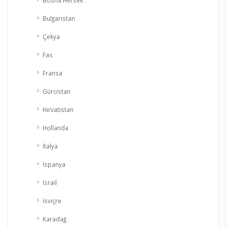
Bulgaristan
Çekya
Fas
Fransa
Gürcistan
Hırvatistan
Hollanda
İtalya
İspanya
İsrail
İsviçre
Karadağ