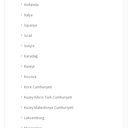
Hollanda
İtalya
İspanya
İsrail
İsviçre
Karadağ
Kuveyt
Kosova
Kore Cumhuriyeti
Kuzey Kıbrıs Türk Cumhuriyeti
Kuzey Makedonya Cumhuriyeti
Lüksemburg
Macaristan