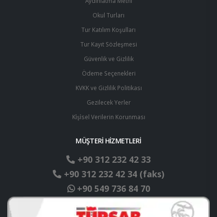
Aydınlatma Metni
Okul Turları
Tur Katılım Koşulları
Tur Kayıt Sözleşmesi
Güvenlik ve Gizlilik
Ödeme Seçenekleri
KVKK ve Gizlilik Politikası
Gezilecek Yerler
Ki̇şi̇sel Verilerin Korunması
MÜŞTERİ HİZMETLERİ
+90 312 232 42 33
+90 312 232 42 34 (faks)
+90 549 736 84 70