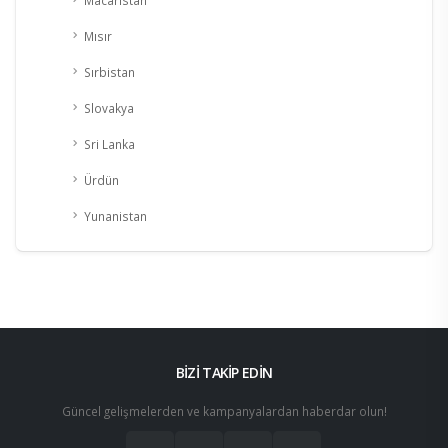
Mısır
Sırbistan
Slovakya
Sri Lanka
Ürdün
Yunanistan
BİZİ TAKİP EDİN
Güncel gelişmelerden ve kampanyalardan haberdar olun!