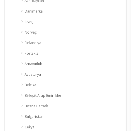
Azerbaycan
Danimarka
İsveç
Norveç
Finlandiya
Portekiz
Arnavutluk
Avusturya
Belçika
Birleşik Arap Emirlikleri
Bosna Hersek
Bulgaristan
Çekya