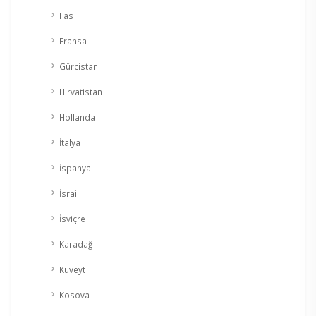
Fas
Fransa
Gürcistan
Hırvatistan
Hollanda
İtalya
İspanya
İsrail
İsviçre
Karadağ
Kuveyt
Kosova