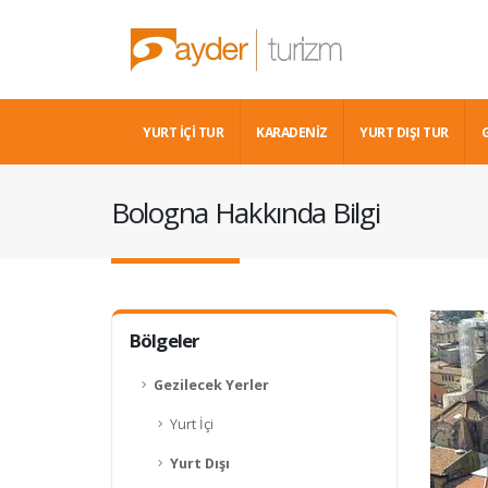
YURT İÇİ TUR
KARADENIZ
YURT DIŞI TUR
Bologna Hakkında Bilgi
Bölgeler
Gezilecek Yerler
Yurt İçi
Yurt Dışı