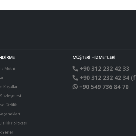
ENDİRME
MÜŞTERİ HİZMETLERİ
+90 312 232 42 33
ma Metni
+90 312 232 42 34 (f
arı
+90 549 736 84 70
ım Koşulları
t Sözleşmesi
ve Gizlilik
eçenekleri
zlilik Politikası
k Yerler