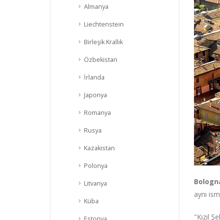
Almanya
Liechtenstein
Birleşik Krallık
Özbekistan
İrlanda
Japonya
Romanya
Rusya
Kazakistan
Polonya
Bologn
Litvanya
aynı ism
Küba
"Kızıl Ş
Estonya