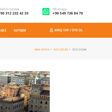
elefon Destek
Whatsapp
90 312 232 42 33
+90 549 736 84 70
GIRIŞ YAP / ÜYE OL
EGEZ
İLETİŞİM
ANA SAYFA
BÖLGELER
BOLOGNA