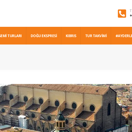
T
+
GEMİ TURLARI
DOĞU EKSPRESİ
KIBRIS
TUR TAKVİMİ
#AYDERL