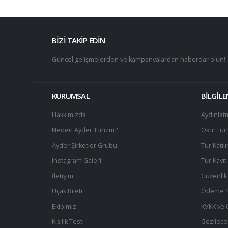
BİZİ TAKİP EDİN
Güncel gelişmelerden ve kampanyalardan haberdar olun!
KURUMSAL
BİLGİL
Hakkımızda
Aydınlat
Neden Ayder Turizm?
Okul Turl
Ayder Şirketler Grubu
Tur Katıl
Instagram Galeri
Tur Kayı
İletişim
Güvenlik 
Uçak Bileti
Ödeme S
Ekibimiz
KVKK ve Gi
Kişilik Testi
Gezilece