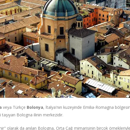
a
veya Türkçe
Bolonya
, İtalya'nın kuzeyinde Emilia-Romagna bölgesin
i taşıyan Bologna ilinin merkezidir.
ehir" olarak da anılan Bologna, Orta Çağ mimarisinin birçok örnekleriyle