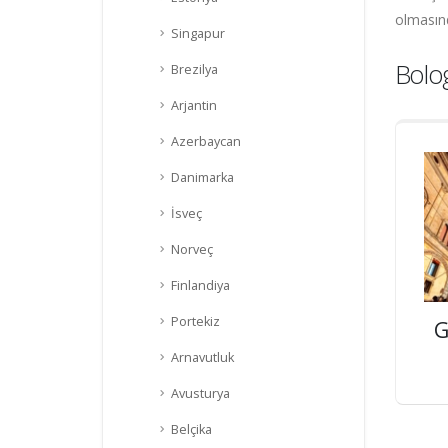
olmasınd
Singapur
Bolo
Brezilya
Arjantin
Azerbaycan
Danimarka
İsveç
Norveç
Finlandiya
Portekiz
G
Arnavutluk
Avusturya
Belçika