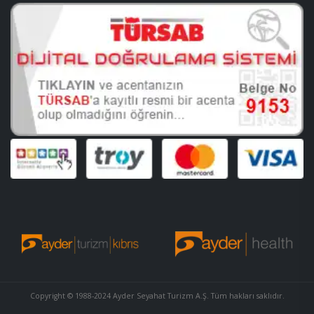
Copyright © 1988-2024 Ayder Seyahat Turizm A.Ş. Tüm hakları saklıdır.