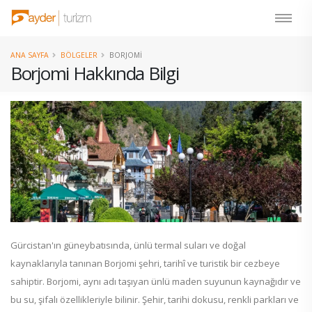
ANA SAYFA
BÖLGELER
BORJOMI
Borjomi Hakkında Bilgi
Gürcistan'ın güneybatısında, ünlü termal suları ve doğal
kaynaklarıyla tanınan Borjomi şehri, tarihî ve turistik bir cezbeye
sahiptir. Borjomi, aynı adı taşıyan ünlü maden suyunun kaynağıdır ve
bu su, şifalı özellikleriyle bilinir. Şehir, tarihi dokusu, renkli parkları ve