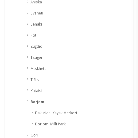
Ahıska
Svaneti
Senaki
Poti
Zugdidi
Tsageri
Mtskheta
Tiflis
Kutaisi
Borjomi
Bakuriani Kayak Merkezi
Borjomi Milli Parkı
Gori