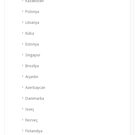
Kazakistan
Polonya
Litvanya
Küba
Estonya
Singapur
Brezilya
Arjantin
Azerbaycan
Danimarka
İsveç
Norveç
Finlandiya