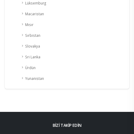
Lüksemburg
Macaristan
Mısır
Sırbistan
Slovakya
Sri Lanka
Ürdün
Yunanistan
BİZİ TAKİP EDİN