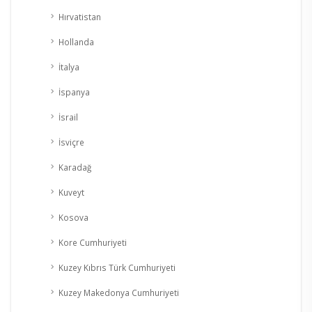
Hırvatistan
Hollanda
İtalya
İspanya
İsrail
İsviçre
Karadağ
Kuveyt
Kosova
Kore Cumhuriyeti
Kuzey Kıbrıs Türk Cumhuriyeti
Kuzey Makedonya Cumhuriyeti