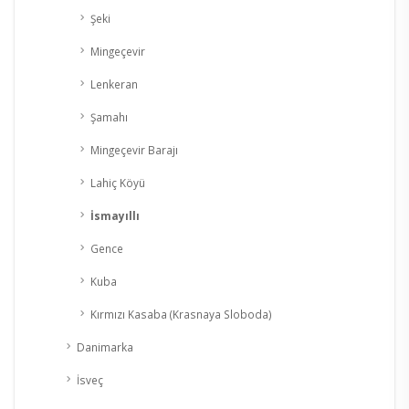
Şeki
Mingeçevir
Lenkeran
Şamahı
Mingeçevir Barajı
Lahiç Köyü
İsmayıllı
Gence
Kuba
Kırmızı Kasaba (Krasnaya Sloboda)
Danimarka
İsveç