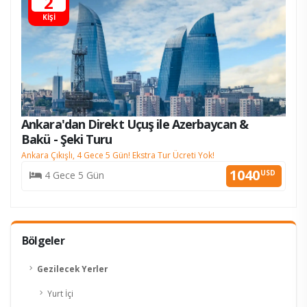
2
KİŞİ
Ankara'dan Direkt Uçuş ile Azerbaycan &
Bakü - Şeki Turu
Ankara Çıkışlı, 4 Gece 5 Gün! Ekstra Tur Ücreti Yok!
KESİN K.
1040
USD
4 Gece 5 Gün
Bölgeler
Gezilecek Yerler
Yurt İçi