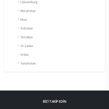
Lüksemburg
Macaristan
Mısır
Sırbistan
Slovakya
Sri Lanka
Ürdün
Yunanistan
BİZİ TAKİP EDİN