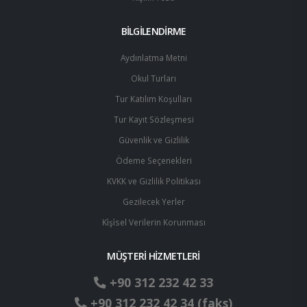
BİLGİLENDİRME
Aydınlatma Metni
Okul Turları
Tur Katılım Koşulları
Tur Kayıt Sözleşmesi
Güvenlik ve Gizlilik
Ödeme Seçenekleri
KVKK ve Gizlilik Politikası
Gezilecek Yerler
Ki̇şi̇sel Verilerin Korunması
MÜŞTERİ HİZMETLERİ
+90 312 232 42 33
+90 312 232 42 34 (faks)