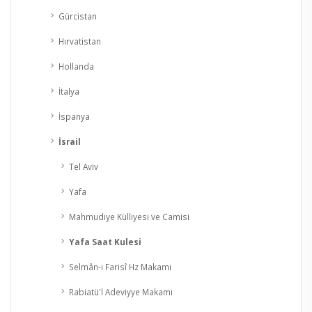
Gürcistan
Hırvatistan
Hollanda
İtalya
İspanya
İsrail
Tel Aviv
Yafa
Mahmudiye Külliyesi ve Camisi
Yafa Saat Kulesi
Selmân-ı Farisî Hz Makamı
Rabiatü'l Adeviyye Makamı