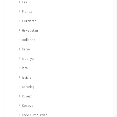
Fas
Fransa
Gürcistan
Hırvatistan
Hollanda
İtalya
İspanya
İsrail
İsviçre
Karadağ
Kuveyt
Kosova
Kore Cumhuriyeti