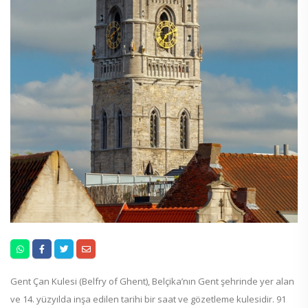
Gent Çan Kulesi (Belfry of Ghent), Belçika’nın Gent şehrinde yer alan
ve 14. yüzyılda inşa edilen tarihi bir saat ve gözetleme kulesidir. 91