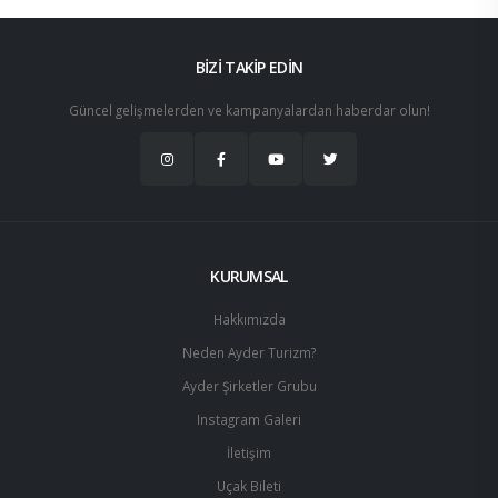
BİZİ TAKİP EDİN
Güncel gelişmelerden ve kampanyalardan haberdar olun!
KURUMSAL
Hakkımızda
Neden Ayder Turizm?
Ayder Şirketler Grubu
Instagram Galeri
İletişim
Uçak Bileti