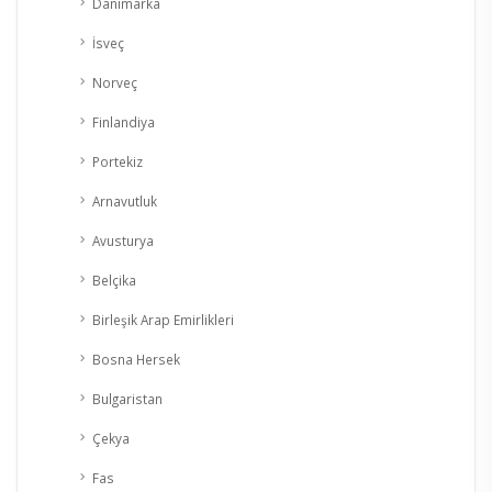
Danimarka
İsveç
Norveç
Finlandiya
Portekiz
Arnavutluk
Avusturya
Belçika
Birleşik Arap Emirlikleri
Bosna Hersek
Bulgaristan
Çekya
Fas