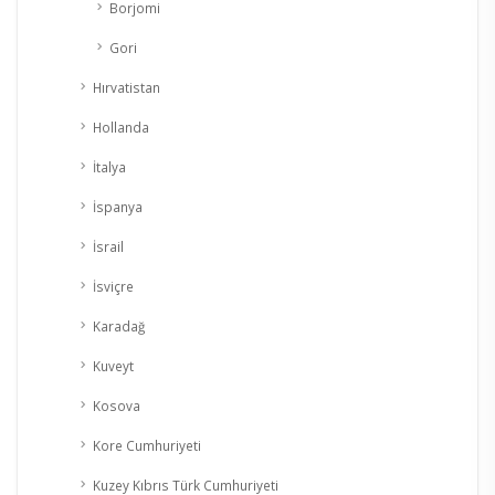
Borjomi
Gori
Hırvatistan
Hollanda
İtalya
İspanya
İsrail
İsviçre
Karadağ
Kuveyt
Kosova
Kore Cumhuriyeti
Kuzey Kıbrıs Türk Cumhuriyeti