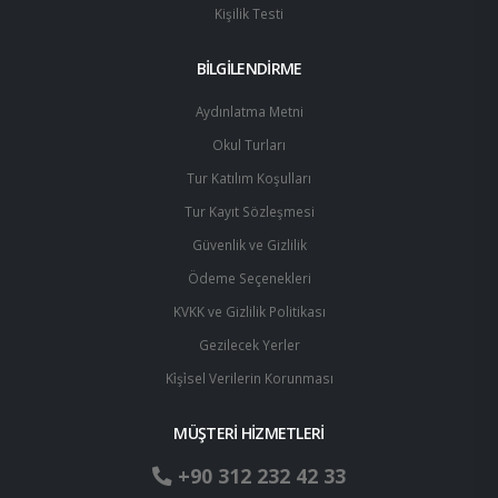
Kişilik Testi
BİLGİLENDİRME
Aydınlatma Metni
Okul Turları
Tur Katılım Koşulları
Tur Kayıt Sözleşmesi
Güvenlik ve Gizlilik
Ödeme Seçenekleri
KVKK ve Gizlilik Politikası
Gezilecek Yerler
Ki̇şi̇sel Verilerin Korunması
MÜŞTERİ HİZMETLERİ
+90 312 232 42 33