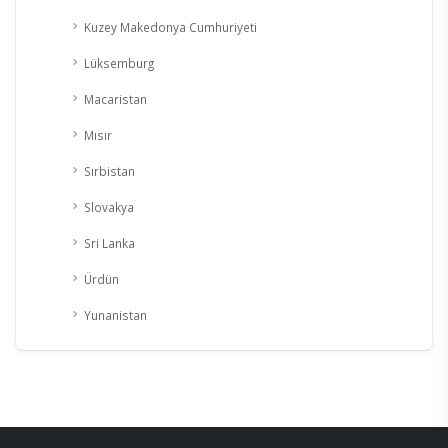
Kuzey Makedonya Cumhuriyeti
Lüksemburg
Macaristan
Mısır
Sırbistan
Slovakya
Sri Lanka
Ürdün
Yunanistan