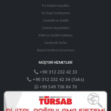
Tur Katılım Koşulları
Tur Kayıt Sözleşmesi
Güvenlik ve Gizlilik
Ödeme Seçenekleri
KVKK ve Gizlilik Politikası
Gezilecek Yerler
Ki̇şi̇sel Verilerin Korunması
MÜŞTERİ HİZMETLERİ
+90 312 232 42 33
+90 312 232 42 34 (faks)
+90 549 736 84 70