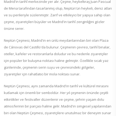
Madrid'in tarihî merkezinde yer alır. Çeşme, heykeltıraş Juan Pascual
de Mena tarafından tasarlanmış olup, Neptün'ün heykeli, deniz atları
ve su perileriyle süslenmiştir. Zarif ve etkileyici bir yapıya sahip olan
çeşme, ziyaretçileri büyüler ve Madrid'in tarihî zenginliğini gözler
önüne serer.
Neptün Çeşmesi, Madrid'in en ünlü meydanlarından biri olan Plaza
de Cánovas del Castillo'da bulunur. Çeşmenin çevresi, tarihî binalar,
oteller, kafeler ve restoranlarla doludur ve bu nedenle ziyaretçiler
için popüler bir buluşma noktası haline gelmiştir. Özellikle sıcak yaz
günlerinde, çeşmenin serin suyu ve çevresindeki gölgeler,
ziyaretçiler için rahatlatıcı bir mola noktası sunar.
Neptün Çeşmesi, aynı zamanda Madrid'in tarihî ve kültürel mirasını
kutlamak için önemli bir semboldür. Her yıl çeşmenin önünde çeşitli
etkinlikler ve festivaller düzenlenir ve çeşme, şehrin yaşam dolu
atmosferinin bir parçası haline gelir. Madrid'in simgesel yapılarından
biri olan Neptün Çeşmesi, ziyaretçilere unutulmaz bir deneyim sunar