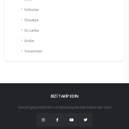
Sırbistan
Slovakya
Sri Lanka
Ürdün
Yunanistan
BİZİ TAKİP EDİN
Güncel gelişmelerden ve kampanyalardan haberdar olun!