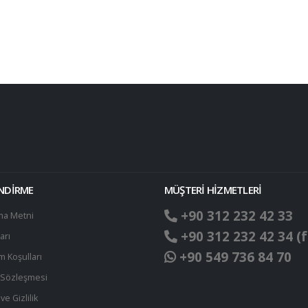
ENDİRME
MÜŞTERİ HİZMETLERİ
+90 312 232 42 33
ma Metni
+90 312 232 42 34 (f
arı
+90 549 736 84 70
ım Koşulları
t Sözleşmesi
ve Gizlilik