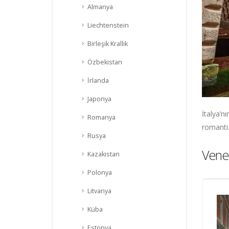
Almanya
Liechtenstein
Birleşik Krallık
Özbekistan
İrlanda
Japonya
İtalya’n
Romanya
romanti
Rusya
Vene
Kazakistan
Polonya
Litvanya
Küba
Estonya