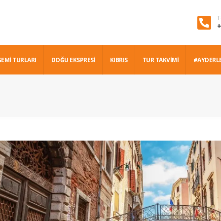
T
+
GEMİ TURLARI
DOĞU EKSPRESİ
KIBRIS
TUR TAKVİMİ
#AYDERL