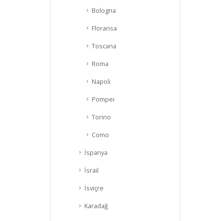
Bologna
Floransa
Toscana
Roma
Napoli
Pompei
Torino
Como
İspanya
İsrail
İsviçre
Karadağ