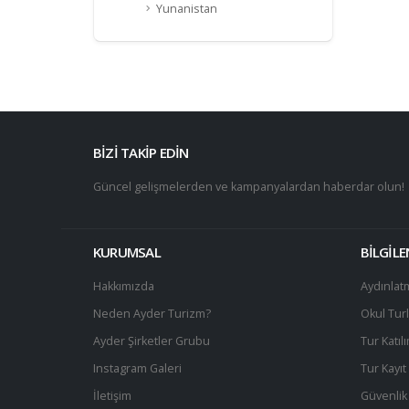
Yunanistan
BİZİ TAKİP EDİN
Güncel gelişmelerden ve kampanyalardan haberdar olun!
KURUMSAL
BİLGİL
Hakkımızda
Aydınlat
Neden Ayder Turizm?
Okul Turl
Ayder Şirketler Grubu
Tur Katıl
Instagram Galeri
Tur Kayı
İletişim
Güvenlik 