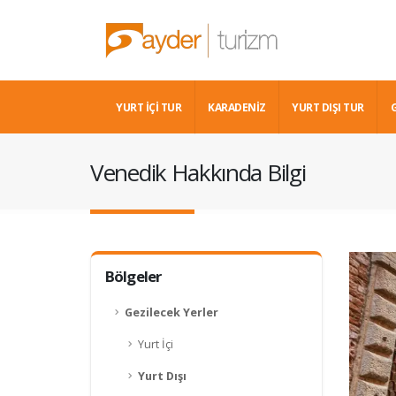
YURT İÇİ TUR
KARADENIZ
YURT DIŞI TUR
Venedik Hakkında Bilgi
Bölgeler
Gezilecek Yerler
Yurt İçi
Yurt Dışı