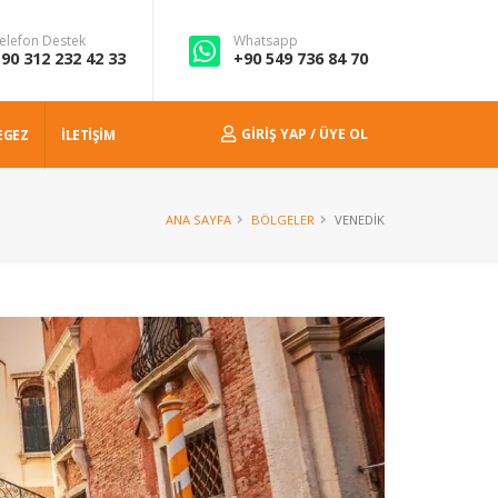
elefon Destek
Whatsapp
90 312 232 42 33
+90 549 736 84 70
GIRIŞ YAP / ÜYE OL
EGEZ
İLETİŞİM
ANA SAYFA
BÖLGELER
VENEDIK