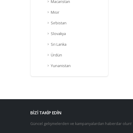
Macaristan
Mısır
Sırbistan
Slovakya
Sri Lanka
Ürdün
Yunanistan
BİZİ TAKİP EDİN
Güncel gelişmelerden ve kampanyalardan haberdar olun!