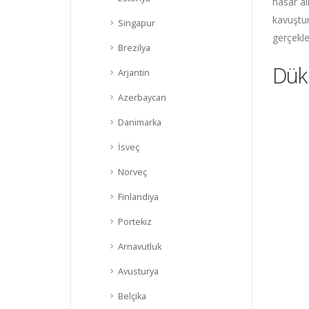
hasar al
kavuştur
Singapur
gerçekle
Brezilya
Dükl
Arjantin
Azerbaycan
Danimarka
İsveç
Norveç
Finlandiya
Portekiz
Arnavutluk
Avusturya
Belçika