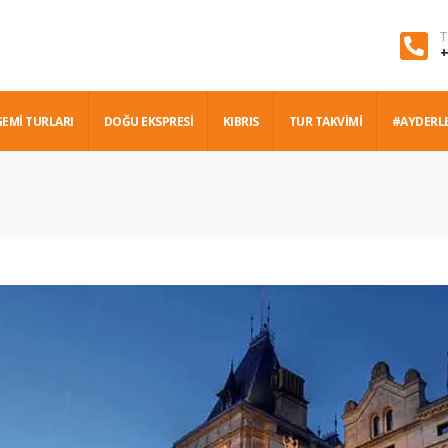
T
+
GEMİ TURLARI
DOĞU EKSPRESİ
KIBRIS
TUR TAKVİMİ
#AYDERL