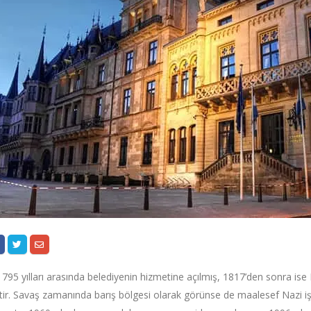
795 yılları arasında belediyenin hizmetine açılmış, 1817’den sonra i
tir. Savaş zamanında barış bölgesi olarak görünse de maalesef Nazi işg