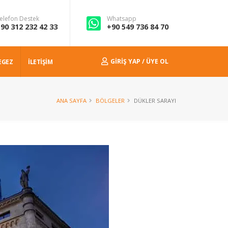
elefon Destek
Whatsapp
90 312 232 42 33
+90 549 736 84 70
GIRIŞ YAP / ÜYE OL
EGEZ
İLETİŞİM
ANA SAYFA
BÖLGELER
DÜKLER SARAYI