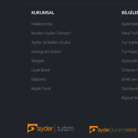
KURUMSAL
BİLGİL
Hakkımızda
Aydınlat
Neden Ayder Turizm?
Okul Turl
Ayder Şirketler Grubu
Tur Katıl
Instagram Galeri
Tur Kayı
İletişim
Güvenlik 
Uçak Bileti
Ödeme S
Ekibimiz
KVKK ve Gi
Kişilik Testi
Gezilece
Ki̇şi̇sel