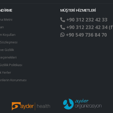
ENDİRME
MÜŞTERİ HİZMETLERİ
+90 312 232 42 33
ma Metni
+90 312 232 42 34 (f
arı
+90 549 736 84 70
ım Koşulları
t Sözleşmesi
ve Gizlilik
eçenekleri
zlilik Politikası
k Yerler
 Verilerin Korunması