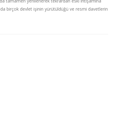
ında tamamen yenilenerek tekrardan eski ihtişamına
 birçok devlet işinin yürütüldüğü ve resmi davetlerin