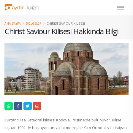
ANA SAYFA
BÖLGELER
CHIRIST SAVIOUR KILISESI
Chirist Saviour Kilisesi Hakkında Bilgi
Kurtarıcı
İsa Katedral kilisesi
Kosova, Priştine'de bulunuyor.
Kilise,
inşaatı 1992'de başlayan ancak bitmemiş bir
Sırp Ortodoks
Hıristiyan