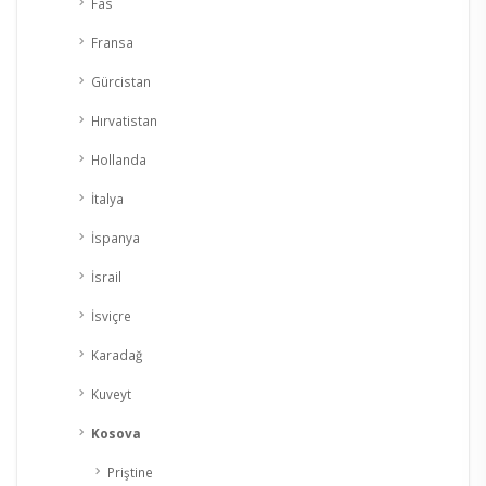
Fas
Fransa
Gürcistan
Hırvatistan
Hollanda
İtalya
İspanya
İsrail
İsviçre
Karadağ
Kuveyt
Kosova
Priştine