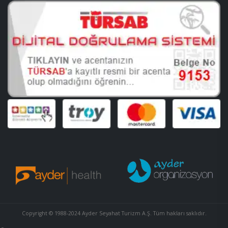
Copyright © 1988-2024 Ayder Seyahat Turizm A.Ş. Tüm hakları saklıdır.