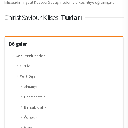
kilisesidir. İnşaat
Kosova Savaşı
nedeniyle kesintiye uğramıştır .
Chirist Saviour Kilisesi
Turları
Bölgeler
Gezilecek Yerler
Yurt İçi
Yurt Dışı
Almanya
Liechtenstein
Birleşik Krallık
Özbekistan
İrlanda