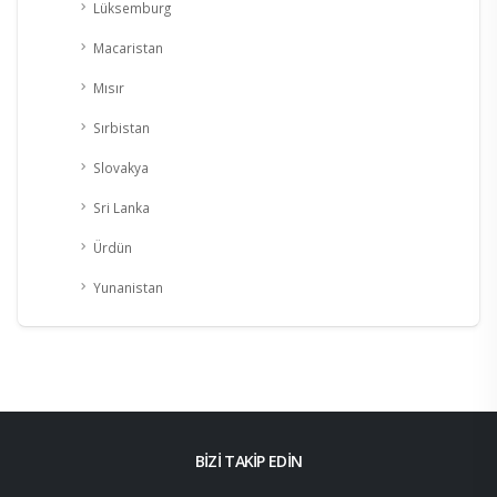
Lüksemburg
Macaristan
Mısır
Sırbistan
Slovakya
Sri Lanka
Ürdün
Yunanistan
BİZİ TAKİP EDİN