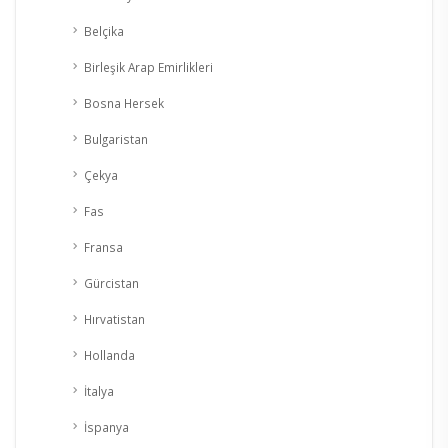
Belçika
Birleşik Arap Emirlikleri
Bosna Hersek
Bulgaristan
Çekya
Fas
Fransa
Gürcistan
Hırvatistan
Hollanda
İtalya
İspanya