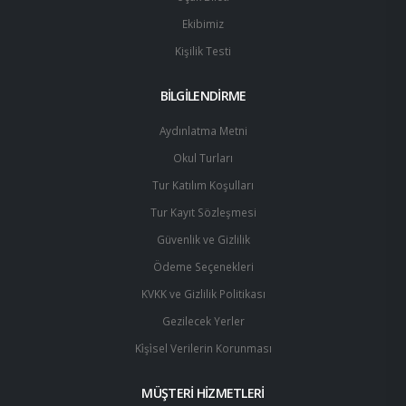
Ekibimiz
Kişilik Testi
BİLGİLENDİRME
Aydınlatma Metni
Okul Turları
Tur Katılım Koşulları
Tur Kayıt Sözleşmesi
Güvenlik ve Gizlilik
Ödeme Seçenekleri
KVKK ve Gizlilik Politikası
Gezilecek Yerler
Ki̇şi̇sel Verilerin Korunması
MÜŞTERİ HİZMETLERİ