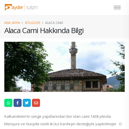
ANA SAYFA
BÖLGELER
ALACA CAMI
Alaca Cami Hakkında Bilgi
Kalkandelen’in simge yapıtlarından biri olan cami 1438 yılında
Menşure ve Hurşide isimli iki kız kardeşin desteğiyle yaptırılmıştır. O