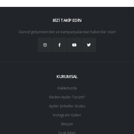
BİZİ TAKİP EDİN
Güncel gelişmelerden ve kampanyalardan haberdar olun!
KURUMSAL
Hakkımızda
Neden Ayder Turizm?
Ayder Şirketler Grubu
Instagram Galeri
İletişim
Uçak Bileti