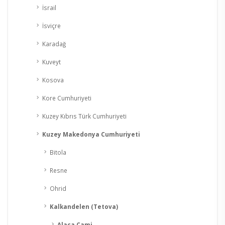
İsrail
İsviçre
Karadağ
Kuveyt
Kosova
Kore Cumhuriyeti
Kuzey Kıbrıs Türk Cumhuriyeti
Kuzey Makedonya Cumhuriyeti
Bitola
Resne
Ohrid
Kalkandelen (Tetova)
Alaca Cami