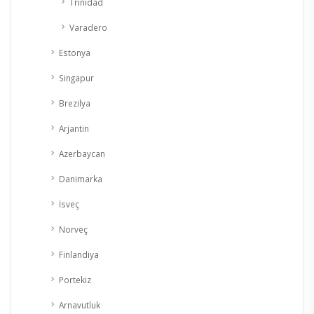
Trinidad
Varadero
Estonya
Singapur
Brezilya
Arjantin
Azerbaycan
Danimarka
İsveç
Norveç
Finlandiya
Portekiz
Arnavutluk