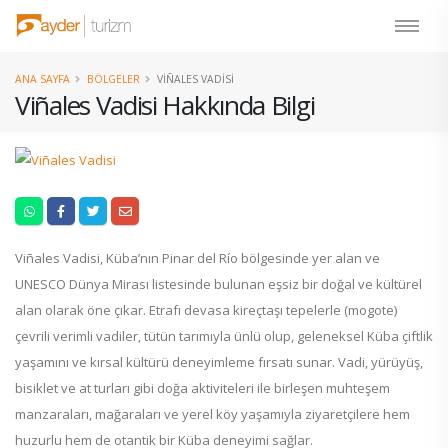
ANA SAYFA
BÖLGELER
VIÑALES VADISI
Viñales Vadisi Hakkında Bilgi
Viñales Vadisi, Küba’nın Pinar del Río bölgesinde yer alan ve
UNESCO Dünya Mirası listesinde bulunan eşsiz bir doğal ve kültürel
alan olarak öne çıkar. Etrafı devasa kireçtaşı tepelerle (mogote)
çevrili verimli vadiler, tütün tarımıyla ünlü olup, geleneksel Küba çiftlik
yaşamını ve kırsal kültürü deneyimleme fırsatı sunar. Vadi, yürüyüş,
bisiklet ve at turları gibi doğa aktiviteleri ile birleşen muhteşem
manzaraları, mağaraları ve yerel köy yaşamıyla ziyaretçilere hem
huzurlu hem de otantik bir Küba deneyimi sağlar.