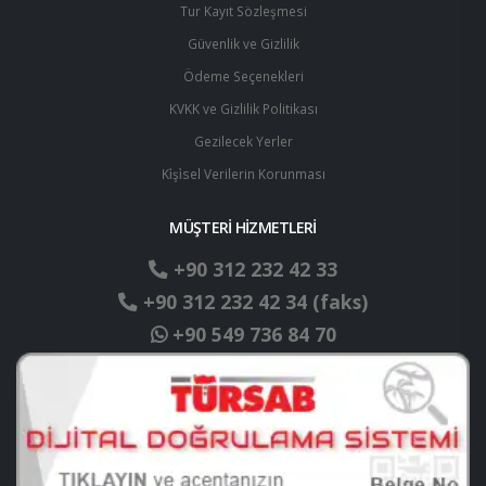
Tur Kayıt Sözleşmesi
Güvenlik ve Gizlilik
Ödeme Seçenekleri
KVKK ve Gizlilik Politikası
Gezilecek Yerler
Ki̇şi̇sel Verilerin Korunması
MÜŞTERİ HİZMETLERİ
+90 312 232 42 33
+90 312 232 42 34 (faks)
+90 549 736 84 70