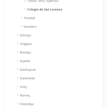
Tomás Terry Tiyatrosu
Colegio de San Lorenzo
Trinidad
Varadero
Estonya
Singapur
Brezilya
Arjantin
Azerbaycan
Danimarka
İsveç
Norveç
Finlandiya