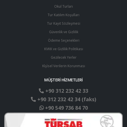
Okul Turları
Tur Katılım Koşulları
Tur Kayıt Sözleşmesi
Güvenlik ve Gizlilik
Ödeme Seçenekleri
KVKK ve Gizlilik Politikası
Gezilecek Yerler
Ki̇şi̇sel Verilerin Korunması
MÜŞTERİ HİZMETLERİ
+90 312 232 42 33
+90 312 232 42 34 (faks)
+90 549 736 84 70