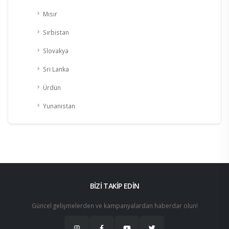
Mısır
Sırbistan
Slovakya
Sri Lanka
Ürdün
Yunanistan
BİZİ TAKİP EDİN
Güncel gelişmelerden ve kampanyalardan haberdar olun!