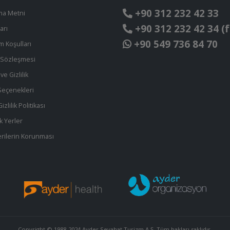
+90 312 232 42 33
ma Metni
+90 312 232 42 34 (f
arı
+90 549 736 84 70
ım Koşulları
t Sözleşmesi
ve Gizlilik
eçenekleri
zlilik Politikası
k Yerler
 Verilerin Korunması
Copyright © 1988-2024 Ayder Seyahat Turizm A.Ş. Tüm hakları saklıdır.