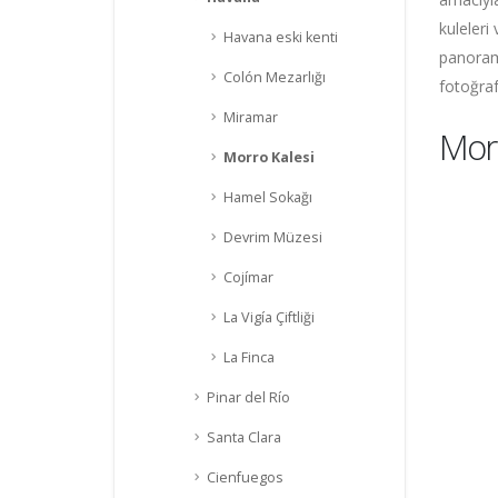
kuleleri
Havana eski kenti
panorami
Colón Mezarlığı
fotoğraf
Miramar
Mor
Morro Kalesi
Hamel Sokağı
Devrim Müzesi
Cojímar
La Vigía Çiftliği
La Finca
Pinar del Río
Santa Clara
Cienfuegos