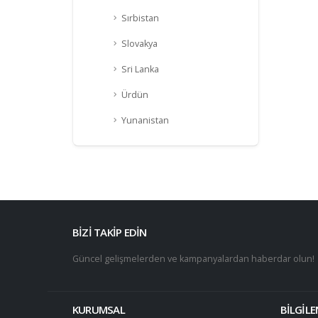
Sırbistan
Slovakya
Sri Lanka
Ürdün
Yunanistan
BİZİ TAKİP EDİN
Güncel gelişmelerden ve kampanyalardan haberdar olun!
KURUMSAL
BİLGİL