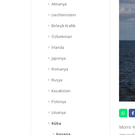
Almanya
Liechtenstein
Birleşik Krallık
Özbekistan
İrlanda
Japonya
Romanya
Rusya
Kazakistan
Polonya
Litvanya
Küba
Morro Ka
Havana
amacıyla