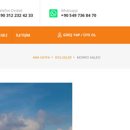
elefon Destek
Whatsapp
90 312 232 42 33
+90 549 736 84 70
GIRIŞ YAP / ÜYE OL
EGEZ
İLETİŞİM
ANA SAYFA
BÖLGELER
MORRO KALESI