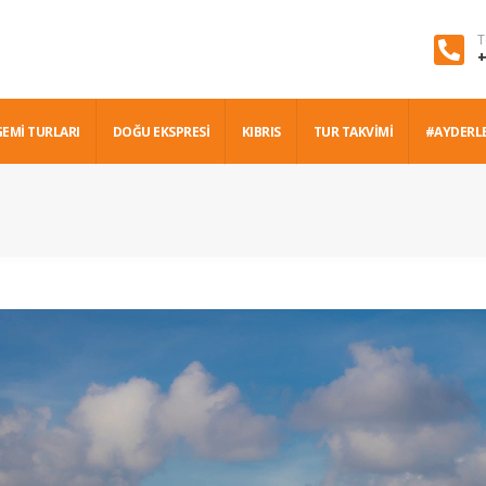
T
+
GEMİ TURLARI
DOĞU EKSPRESİ
KIBRIS
TUR TAKVİMİ
#AYDERL