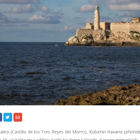
lesi (Castillo de los Tres Reyes del Morro), Küba’nın Havana şehrinde
 16. yüzyılda inşa edilmiş tarihi bir deniz kalesidir. Karayip mimarisiy