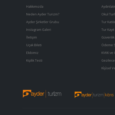
Hakkımızda
Aydınlat
Neden Ayder Turizm?
Okul Turl
Ayder Şirketler Grubu
Tur Katıl
Instagram Galeri
Tur Kayı
İletişim
Güvenlik 
Uçak Bileti
Ödeme S
Ekibimiz
KVKK ve Gi
Kişilik Testi
Gezilece
Ki̇şi̇sel