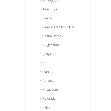
Arnavutluk
Avusturya
Belçika
Birleşik Arap Emirlikleri
Bosna Hersek
Bulgaristan
Çekya
Fas
Fransa
Gürcistan
Hırvatistan
Hollanda
İtalya