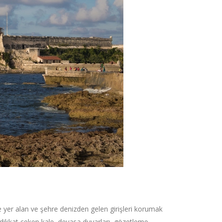
 yer alan ve şehre denizden gelen girişleri korumak
le dikkat çeken kale, devasa duvarları, gözetleme