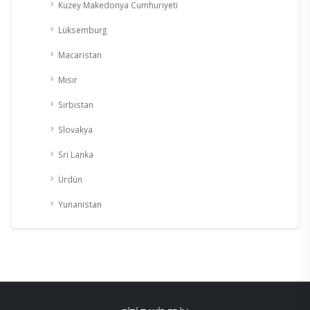
Kuzey Makedonya Cumhuriyeti
Lüksemburg
Macaristan
Mısır
Sırbistan
Slovakya
Sri Lanka
Ürdün
Yunanistan