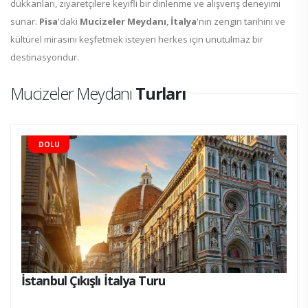
dükkanları, ziyaretçilere keyifli bir dinlenme ve alışveriş deneyimi
sunar.
Pisa
'daki
Mucizeler Meydanı
,
İtalya
'nın zengin tarihini ve
kültürel mirasını keşfetmek isteyen herkes için unutulmaz bir
destinasyondur.
Mucizeler Meydanı
Turları
DOLU
İstanbul Çıkışlı İtalya Turu