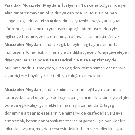
Pisa
'daki
Mucizeler Meydanı
,
İtalya
'nın
Toskana
bölgesinde yer
alan tarihi bir meydan olup dünya çapında ünlüdür. En bilinen
simgesi, eğik duran
Pisa Kulesi
'dir. 12. yüzyılda başlayan inşaat
sürecinde, kule zeminin yumuşak toprağa oturması nedeniyle
eğilmeye başlamış ve bu durumuyla dünyaca tanınmıştır. Ancak
Mucizeler Meydanı
, sadece eğik kuleyle değil aynı zamanda
muhteşem Romanesk mimarisiyle de dikkat çeker. Kuleyi çevreleyen
diğer yapılar arasında
Pisa Katedrali
ve
Pisa Baptistery
de
bulunmaktadır. Bu meydan, Orta Çağ'dan kalma mimari eserleriyle
ziyaretçilere büyüleyici bir tarih yolculuğu sunmaktadır.
Mucizeler Meydanı
, sadece mimari açıdan değil aynı zamanda
tarihi ve kültürel önemiyle de büyük bir çekim merkezidir. Ziyaretçiler
burada eğik kuleyi görmekle kalmaz, aynı zamanda Ortaçağ
dönemine ait sanat eserlerini ve mimariyi de keşfederler. Kuleye
tırmanmak, kentin panoramik manzarasını görmek için popüler bir
etkinliktir. Ayrıca, meydan çevresindeki kafeler ve hediyelik eşya