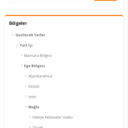
Bölgeler
KESİN K.
Gezilecek Yerler
Yurt İçi
Marmara Bölgesi
Ege Bölgesi
Afyonkarahisar
Denizli
İzmir
Muğla
Fethiye Kelebekler Vadisi
Göcek