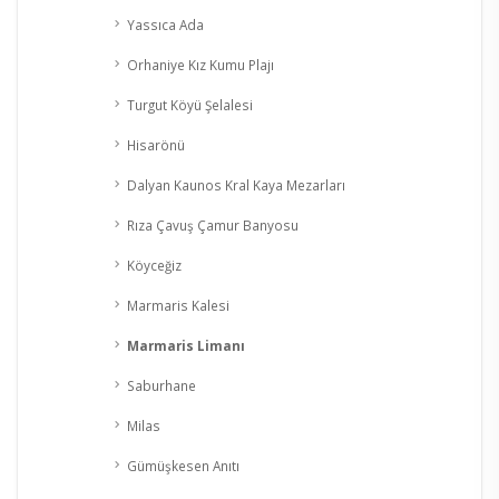
Yassıca Ada
Orhaniye Kız Kumu Plajı
Turgut Köyü Şelalesi
Hisarönü
Dalyan Kaunos Kral Kaya Mezarları
Rıza Çavuş Çamur Banyosu
Köyceğiz
Marmaris Kalesi
Marmaris Limanı
Saburhane
Milas
Gümüşkesen Anıtı