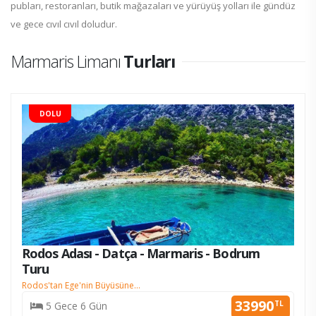
pubları, restoranları, butik mağazaları ve yürüyüş yolları ile gündüz
ve gece cıvıl cıvıl doludur.
Marmaris Limanı
Turları
DOLU
Rodos Adası - Datça - Marmaris - Bodrum
Turu
Rodos'tan Ege'nin Büyüsüne...
33990
TL
5 Gece 6 Gün