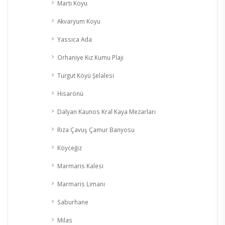
Martı Koyu
Akvaryum Koyu
Yassıca Ada
Orhaniye Kız Kumu Plajı
Turgut Köyü Şelalesi
Hisarönü
Dalyan Kaunos Kral Kaya Mezarları
Rıza Çavuş Çamur Banyosu
Köyceğiz
Marmaris Kalesi
Marmaris Limanı
Saburhane
Milas