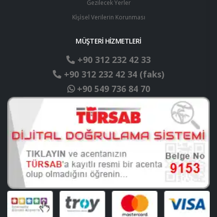
Gezilecek Yerler
Ki̇şi̇sel Verilerin Korunması
MÜŞTERİ HİZMETLERİ
+90 312 232 42 33
+90 312 232 42 34 (faks)
+90 549 736 84 70