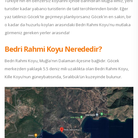
Türkiye'nin en benzersiz koylarını içinde barındıran Muğla ilimiz, yerli
turistler kadar yabancı turistlerin de tatil tercihlerinden biridir. Eğer
yaz tatilinizi Göcek'te geçirmeyi planlıyorsanız Göcek'in en sakin, bir
o kadar da huzurlu koyları arasındaki Bedri Rahmi Koyu'nu mutlaka
görmeniz gereken yerler arasında!
Bedri Rahmi Koyu Nerededir?
Bedri Rahmi Koyu, Muğla'nın Dalaman ilçesine bağlıdır. Göcek
merkezden yaklaşık 5.5 deniz mili uzaklıkta olan Bedri Rahmi Koyu,
Kille Koyu’nun güneybatısında, Sıralıbük’ün kuzeyinde bulunur.