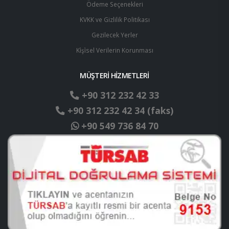
Ödeme Seçenekleri
KVKK ve Gizlilik Politikası
Gezilecek Yerler
Ki̇şi̇sel Verilerin Korunması
MÜŞTERİ HİZMETLERİ
+90 312 232 42 33
+90 312 232 42 34 (faks)
+90 549 736 84 70