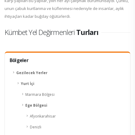
karşı yapılan bu yapılar, yılın her ayı çalışmak durumundaydı. Çünkü,
unun çabuk kurtlanma ve küflenmesi nedeniyle de insanlar, aylık
ihtiyaçları kadar buğday öğütürlerdi.
Kümbet Yel Değirmenleri
Turları
Bölgeler
Gezilecek Yerler
Yurt İçi
Marmara Bölgesi
Ege Bölgesi
Afyonkarahisar
Denizli