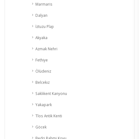
Marmaris
Dalyan
İztuzu Plajı
Akyaka
Azmak Nehri
Fethiye
Ölüdeniz
Belcekız
Saklıkent Kanyonu
Yakapark
Tlos Antik Kenti
Göcek
Bedri Rahmi Koyu