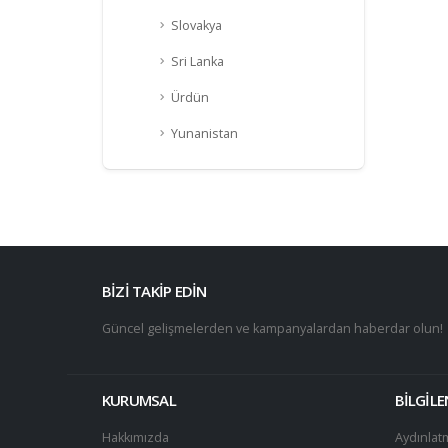
Slovakya
Sri Lanka
Ürdün
Yunanistan
BİZİ TAKİP EDİN
Güncel gelişmelerden ve kampanyalardan haberdar olun!
KURUMSAL
BİLGİL
Hakkımızda
Aydınlat