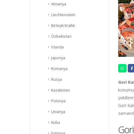
Almanya
Liechtenstein
Birleşik Krallık
Özbekistan
İrlanda
Japonya
Romanya
Rusya
Gori Ka
konumu v
Kazakistan
şekillen
Polonya
Gori Kal
Litvanya
zamanda,
Küba
Gori
Estonya