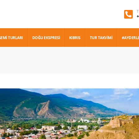
T
+
GEMİ TURLARI
DOĞU EKSPRESİ
KIBRIS
TUR TAKVİMİ
#AYDERL