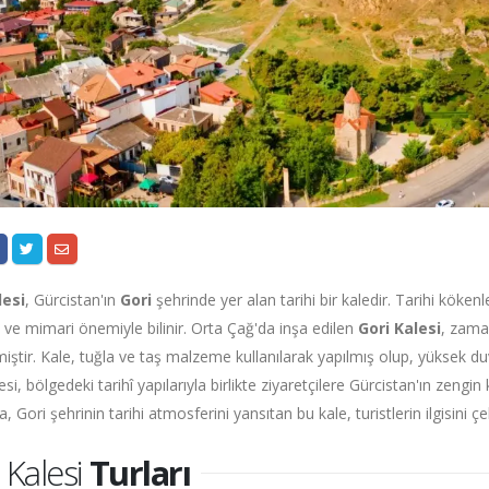
lesi
, Gürcistan'ın
Gori
şehrinde yer alan tarihi bir kaledir. Tarihi köken
e mimari önemiyle bilinir. Orta Çağ'da inşa edilen
Gori Kalesi
, zama
miştir. Kale, tuğla ve taş malzeme kullanılarak yapılmış olup, yüksek duv
esi, bölgedeki tarihî yapılarıyla birlikte ziyaretçilere Gürcistan'ın zengin
 Gori şehrinin tarihi atmosferini yansıtan bu kale, turistlerin ilgisini 
 Kalesi
Turları