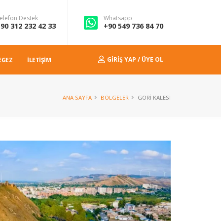
elefon Destek
Whatsapp
90 312 232 42 33
+90 549 736 84 70
GIRIŞ YAP / ÜYE OL
EGEZ
İLETİŞİM
ANA SAYFA
BÖLGELER
GORI KALESI