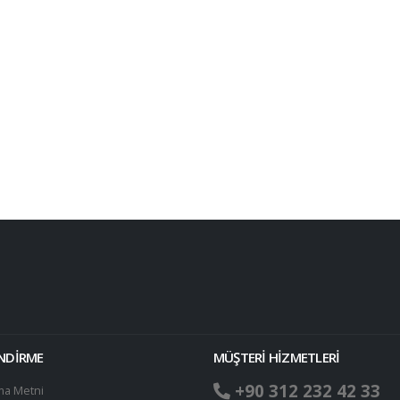
ENDİRME
MÜŞTERİ HİZMETLERİ
+90 312 232 42 33
ma Metni