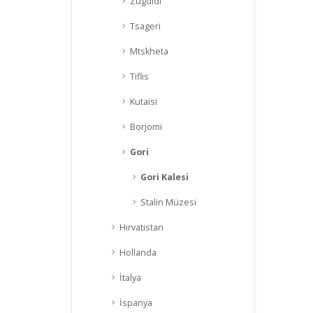
Zugdidi
Tsageri
Mtskheta
Tiflis
Kutaisi
Borjomi
Gori
Gori Kalesi
Stalin Müzesi
Hırvatistan
Hollanda
İtalya
İspanya