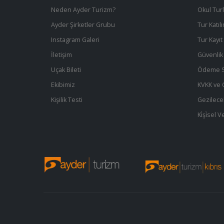
Neden Ayder Turizm?
Okul Turl
Ayder Şirketler Grubu
Tur Katıl
Instagram Galeri
Tur Kayı
İletişim
Güvenlik 
Uçak Bileti
Ödeme S
Ekibimiz
KVKK ve Gi
Kişilik Testi
Gezilece
Ki̇şi̇sel