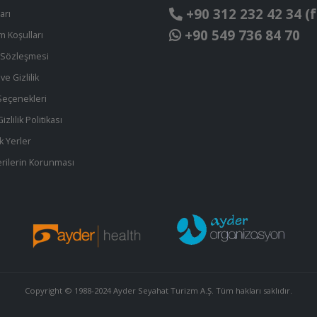
+90 312 232 42 34 (f
arı
+90 549 736 84 70
ım Koşulları
t Sözleşmesi
ve Gizlilik
eçenekleri
zlilik Politikası
k Yerler
 Verilerin Korunması
Copyright © 1988-2024 Ayder Seyahat Turizm A.Ş. Tüm hakları saklıdır.