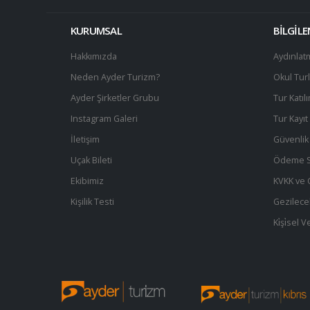
KURUMSAL
BİLGİL
Hakkımızda
Aydınlat
Neden Ayder Turizm?
Okul Turl
Ayder Şirketler Grubu
Tur Katıl
Instagram Galeri
Tur Kayı
İletişim
Güvenlik 
Uçak Bileti
Ödeme S
Ekibimiz
KVKK ve Gi
Kişilik Testi
Gezilece
Ki̇şi̇sel