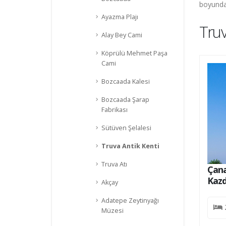
boyunda 
Ayazma Plajı
Truv
Alay Bey Cami
Köprülü Mehmet Paşa
Cami
Bozcaada Kalesi
Bozcaada Şarap
Fabrikası
Sütüven Şelalesi
Truva Antik Kenti
Truva Atı
nakkale - Bozcaada - Assos - Truva -
Çana
zdağları Turu
Kazd
Akçay
Adatepe Zeytinyağı
11990
TL
2 Gece 3 Gün
Müzesi