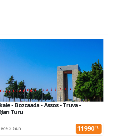
ale - Bozcaada - Assos - Truva -
Çanakkal
ları Turu
Kazdağla
11990
TL
ece 3 Gün
2 Gec