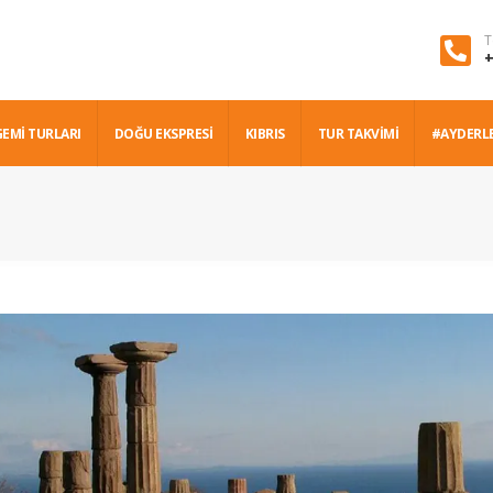
T
+
GEMİ TURLARI
DOĞU EKSPRESİ
KIBRIS
TUR TAKVİMİ
#AYDERL