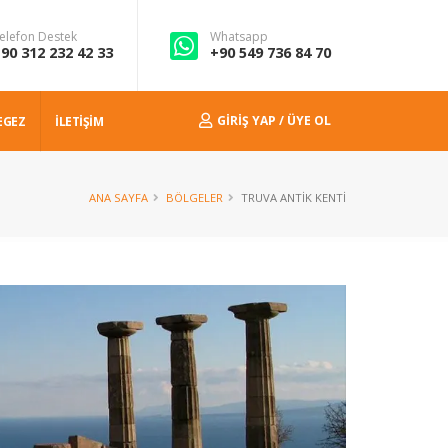
elefon Destek
Whatsapp
90 312 232 42 33
+90 549 736 84 70
GIRIŞ YAP / ÜYE OL
EGEZ
İLETİŞİM
ANA SAYFA
BÖLGELER
TRUVA ANTIK KENTI