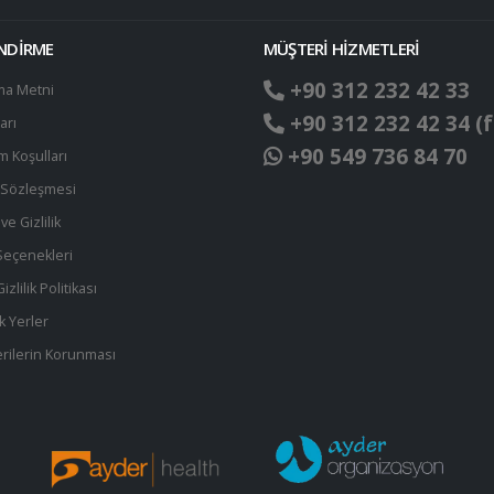
ENDİRME
MÜŞTERİ HİZMETLERİ
+90 312 232 42 33
ma Metni
+90 312 232 42 34 (f
arı
+90 549 736 84 70
ım Koşulları
t Sözleşmesi
ve Gizlilik
eçenekleri
zlilik Politikası
k Yerler
 Verilerin Korunması