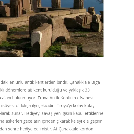
aki en ünlü antik kentlerden biridir. Çanakklale Biga
rklı dönemlere ait kent kurulduğu ve yaklaşık 33
m alanı bulunmuyor. Truva Antik Kentinin efsanevi
hikâyesi oldukça ilgi çekicidir. Troya’yı kolay kolay
arak sunar. Hediyeyi savaş yenilgisini kabul ettiklerine
 askerleri gece atın içinden çıkarak kaleyi ele geçirir
ından şehre hediye edilmiştir. At Çanakkale kordon