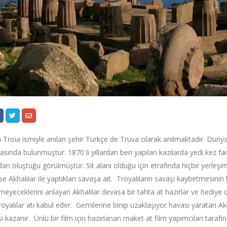
Troia ismiyle anılan şehir Türkçe de Truva olarak anılmaktadır. Dünyad
sında bulunmuştur. 1870 li yıllardan beri yapılan kazılarda yedi kez fa
n oluştuğu görülmüştür. Sit alanı olduğu için etrafında hiçbir yerleşi
ise Akhalılar ile yaptıkları savaşa ait. Troyalıların savaşı kaybetmesinin 
eyeceklerini anlayan Akhalılar devasa bir tahta at hazırlar ve hediye ol
oyalılar atı kabul eder. Gemilerine binip uzaklaşıyor havası yaratan Akha
ı kazanır. Ünlü bir film için hazırlanan maket at film yapımcıları taraf