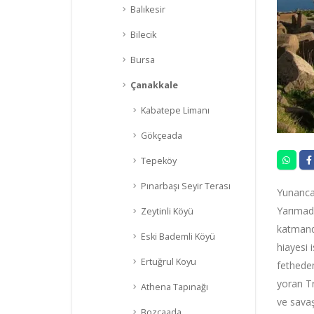
Balıkesir
Bilecik
Bursa
Çanakkale
Kabatepe Limanı
Gökçeada
Tepeköy
Pınarbaşı Seyir Terası
Yunanca 
Yarımada
Zeytinli Köyü
katmanda
Eski Bademli Köyü
hiayesi 
Ertuğrul Koyu
fethedem
yoran Tr
Athena Tapınağı
ve savaş
Bozcaada