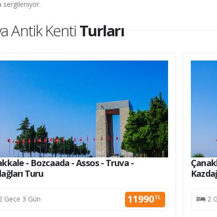
sergileniyor.
a Antik Kenti
Turları
kkale - Bozcaada - Assos - Truva -
Çanakk
ağları Turu
Kazdağ
11990
TL
2 Gece 3 Gün
2 G