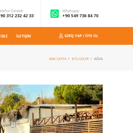
elefon Destek
Whatsapp
90 312 232 42 33
+90 549 736 84 70
GIRIŞ YAP / ÜYE OL
EGEZ
İLETİŞİM
ANA SAYFA
BÖLGELER
AĞVA