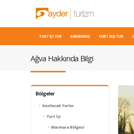
YURT İÇİ TUR
KARADENIZ
YURT DIŞI TUR
Ağva Hakkında Bilgi
Bölgeler
Gezilecek Yerler
Yurt İçi
Marmara Bölgesi