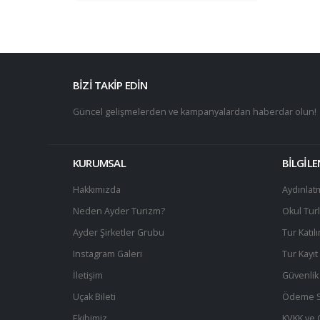
BİZİ TAKİP EDİN
Güncel gelişmelerden ve kampanyalardan haberdar olun!
KURUMSAL
BİLGİL
Hakkımızda
Aydınlat
Neden Ayder Turizm?
Okul Turl
Ayder Şirketler Grubu
Tur Katıl
Instagram Galeri
Tur Kayı
İletişim
Güvenlik 
Uçak Bileti
Ödeme S
Ekibimiz
KVKK ve Gi