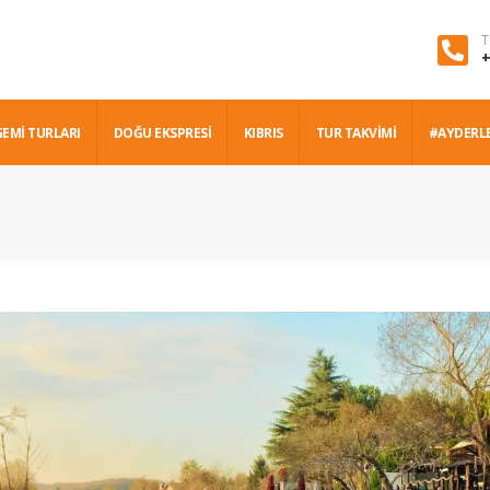
T
+
GEMİ TURLARI
DOĞU EKSPRESİ
KIBRIS
TUR TAKVİMİ
#AYDERL