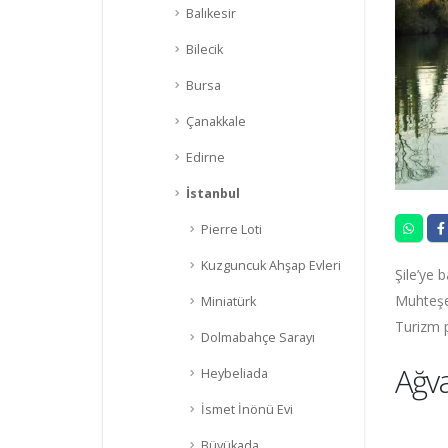
Balıkesir
Bilecik
Bursa
Çanakkale
Edirne
İstanbul
Pierre Loti
Kuzguncuk Ahşap Evleri
Şile’ye 
Muhteşem
Miniatürk
Turizm p
Dolmabahçe Sarayı
Ağv
Heybeliada
İsmet İnönü Evi
Büyükada