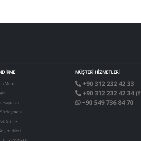
ENDİRME
MÜŞTERİ HİZMETLERİ
+90 312 232 42 33
ma Metni
+90 312 232 42 34 (f
arı
+90 549 736 84 70
ım Koşulları
t Sözleşmesi
ve Gizlilik
eçenekleri
zlilik Politikası