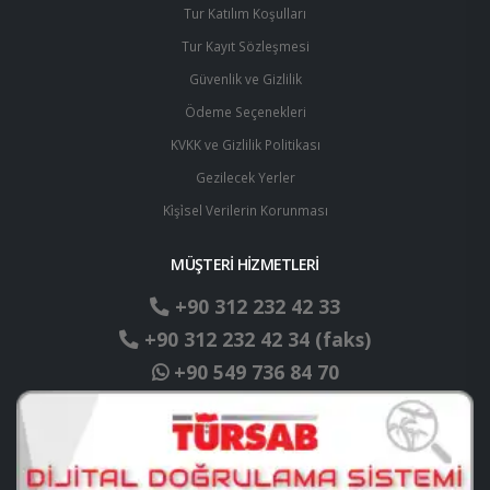
Tur Katılım Koşulları
Tur Kayıt Sözleşmesi
Güvenlik ve Gizlilik
Ödeme Seçenekleri
KVKK ve Gizlilik Politikası
Gezilecek Yerler
Ki̇şi̇sel Verilerin Korunması
MÜŞTERİ HİZMETLERİ
+90 312 232 42 33
+90 312 232 42 34 (faks)
+90 549 736 84 70