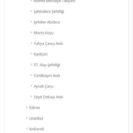
Rumeli Mecidiye Tabyası
Şahindere Şehitliği
Şehitler Abidesi
Morto Koyu
Yahya Çavuş Anıtı
Kanlısırt
57. Alay Şehitliği
Conkbayırı Anıtı
Aynalı Çarşı
Seyit Onbaşı Anıtı
Edirne
İstanbul
Kırklareli