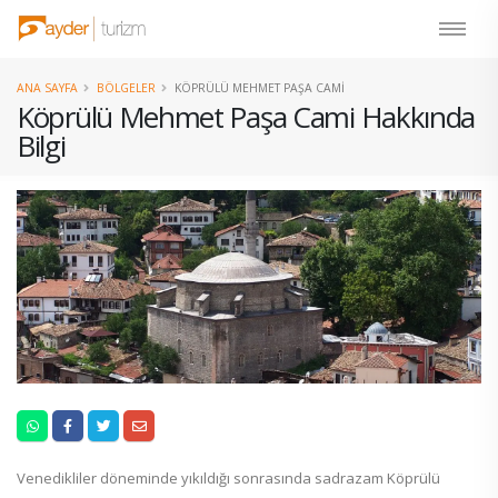
ANA SAYFA
BÖLGELER
KÖPRÜLÜ MEHMET PAŞA CAMI
Köprülü Mehmet Paşa Cami Hakkında
Bilgi
Venedikliler döneminde yıkıldığı sonrasında sadrazam Köprülü