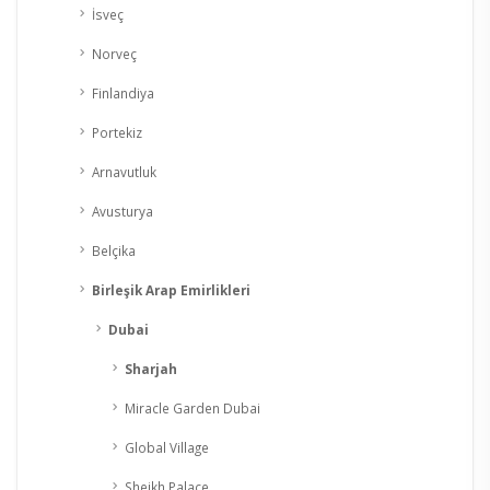
İsveç
Norveç
Finlandiya
Portekiz
Arnavutluk
Avusturya
Belçika
Birleşik Arap Emirlikleri
Dubai
Sharjah
Miracle Garden Dubai
Global Village
Sheikh Palace