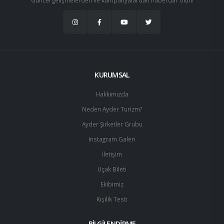
Güncel gelişmelerden ve kampanyalardan haberdar olun!
KURUMSAL
Hakkımızda
Neden Ayder Turizm?
Ayder Şirketler Grubu
Instagram Galeri
İletişim
Uçak Bileti
Ekibimiz
Kişilik Testi
BİLGİLENDİRME