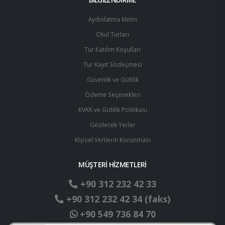
Aydınlatma Metni
Okul Turları
Tur Katılım Koşulları
Tur Kayıt Sözleşmesi
Güvenlik ve Gizlilik
Ödeme Seçenekleri
KVKK ve Gizlilik Politikası
Gezilecek Yerler
Ki̇şi̇sel Verilerin Korunması
MÜŞTERİ HİZMETLERİ
+90 312 232 42 33
+90 312 232 42 34 (faks)
+90 549 736 84 70