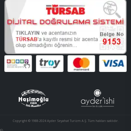
Copyright © 1988-2024 Ayder Seyahat Turizm A.Ş. Tüm hakları saklıdır.