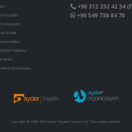
+90 312 232 42 34 (f
arı
+90 549 736 84 70
ım Koşulları
t Sözleşmesi
ve Gizlilik
eçenekleri
zlilik Politikası
k Yerler
 Verilerin Korunması
Copyright © 1988-2024 Ayder Seyahat Turizm A.Ş. Tüm hakları saklıdır.