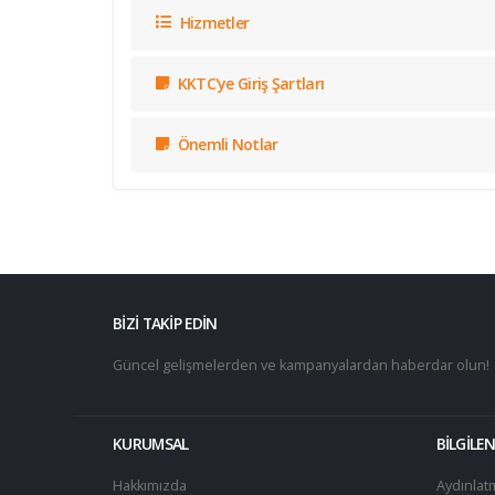
Hizmetler
KKTC'ye Giriş Şartları
Önemli Notlar
BİZİ TAKİP EDİN
Güncel gelişmelerden ve kampanyalardan haberdar olun!
KURUMSAL
BİLGİLE
Hakkımızda
Aydınlat