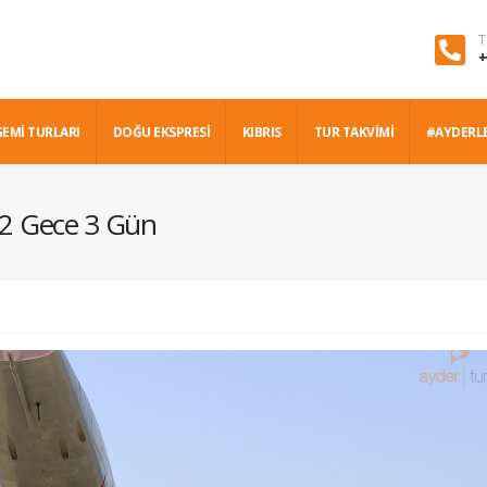
T
+
GEMİ TURLARI
DOĞU EKSPRESİ
KIBRIS
TUR TAKVİMİ
#AYDERL
 2 Gece 3 Gün