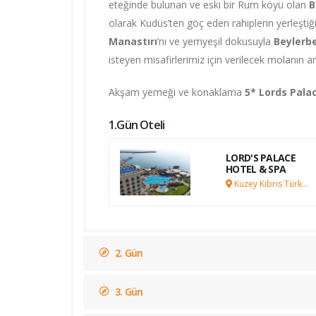
eteğinde bulunan ve eski bir Rum köyü olan
B
olarak Kudüs’ten göç eden rahiplerin yerleştiğ
Manastırı
’nı ve yemyeşil dokusuyla
Beylerb
isteyen misafirlerimiz için verilecek molanın a
Akşam yemeği ve konaklama
5* Lords Pala
1.Gün Oteli
LORD'S PALACE
HOTEL & SPA
Kuzey Kıbrıs Türk
Cumhuriyeti
2. Gün
3. Gün