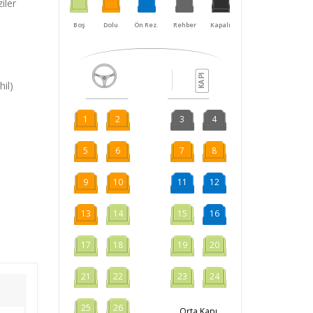
iler
Kapalı
Boş
Dolu
Ön Rez.
Rehber
il)
1
2
3
4
5
6
7
8
9
10
11
12
13
14
15
16
17
18
19
20
21
22
23
24
25
26
Orta Kapı