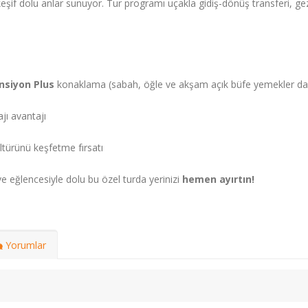
if dolu anlar sunuyor. Tur programı uçakla gidiş-dönüş transferi, gez
siyon Plus
konaklama (sabah, öğle ve akşam açık büfe yemekler dah
jı avantajı
ltürünü keşfetme fırsatı
i ve eğlencesiyle dolu bu özel turda yerinizi
hemen ayırtın!
Yorumlar