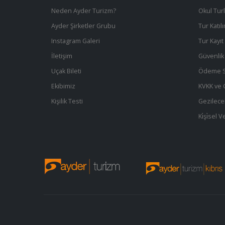
Neden Ayder Turizm?
Okul Turl
Ayder Şirketler Grubu
Tur Katıl
Instagram Galeri
Tur Kayı
İletişim
Güvenlik 
Uçak Bileti
Ödeme S
Ekibimiz
KVKK ve Gi
Kişilik Testi
Gezilece
Ki̇şi̇sel