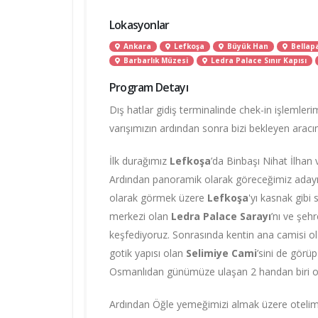
Lokasyonlar
Ankara
Lefkoşa
Büyük Han
Bellap
Barbarlık Müzesi
Ledra Palace Sınır Kapısı
Program Detayı
Dış hatlar gidiş terminalinde chek-in işlemlerim
varışımızın ardından sonra bizi bekleyen arac
İlk durağımız
Lefkoşa
’da Binbaşı Nihat İlhan v
Ardından panoramik olarak göreceğimiz adayı i
olarak görmek üzere
Lefkoşa
'yı kasnak gibi 
merkezi olan
Ledra Palace Sarayı
’nı ve şehr
keşfediyoruz. Sonrasında kentin ana camisi ola
gotik yapısı olan
Selimiye Cami
’sini de görüp
Osmanlıdan günümüze ulaşan 2 handan biri 
Ardından Öğle yemeğimizi almak üzere otelim