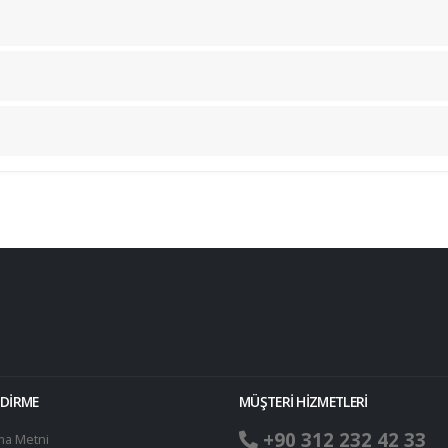
NDİRME
MÜŞTERİ HİZMETLERİ
+90 312 232 42 33
ma Metni