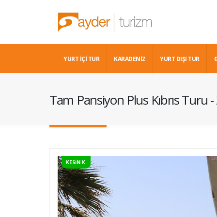
YURT İÇİ TUR
KARADENIZ
YURT DIŞI TUR
Tam Pansiyon Plus Kıbrıs Turu -
KESİN K.