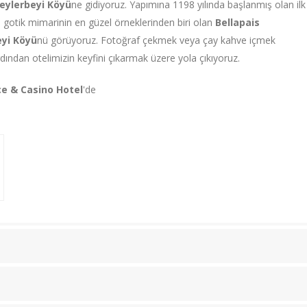
eylerbeyi Köyü
ne gidiyoruz. Yapımına 1198 yılında başlanmış olan ilk
i gotik mimarinin en güzel örneklerinden biri olan
Bellapais
eyi Köyü
nü görüyoruz. Fotoğraf çekmek veya çay kahve içmek
rdından otelimizin keyfini çıkarmak üzere yola çıkıyoruz.
ce & Casino Hotel
'de