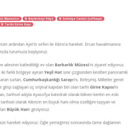
ais Manastırı
Beylerbeyi Köyü
Selimiye Camisi (Lefkoşa)
Tarihi Girne Kapı
izin ardından Ajet'in seferi ile Kıbrıs’a hareket. Ercan havalimanına
ımızla turumuza başlıyoruz.
e ailesinin katledildiği ev olan
Barbarlık Müzesi
'ni ziyaret ediyoruz.
ki farklı bölgeye ayıran
Yeşil Hat
sınır çizgisinden kesitleri panoramik
saran surları,
Cumhurbaşkanlığı Sarayı
'nı, Birleşmiş Milletler genel
e girişi sağlayan üç orijinal kapıdan biri olan tarihi
Girne Kapısı
’nı
n, tarihsel adıyla Ayasofya katedrali olarak bilinen kentin en eski
 tarihsel olarak Kıbrıs’ın en büyük hanı olma özelliğini taşıyan ve
olan
Büyük Han
’ı geziyoruz.
ize hareket ediyoruz. Öğle yemeğimiz sonrasında Girne dağlarının