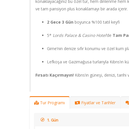
konaklayacağınız bu özel tur, hem dinlenme hem keş
ve tam pansiyon plus konaklamayı bir arada içerir.
2 Gece 3 Gün
boyunca %100 tatil keyfi
5*
Lords Palace & Casino Hotel
’de
Tam Pan
Girne’nin denize sıfır konumu ve özel kum pla
Lefkoşa ve Gazimağusa turlarıyla Kıbrıs’ın kü
Fırsatı Kaçırmayın!
Kıbrıs’ın güneşi, denizi, tarih
Tur Programı
Fiyatlar ve Tarihler
1. Gün