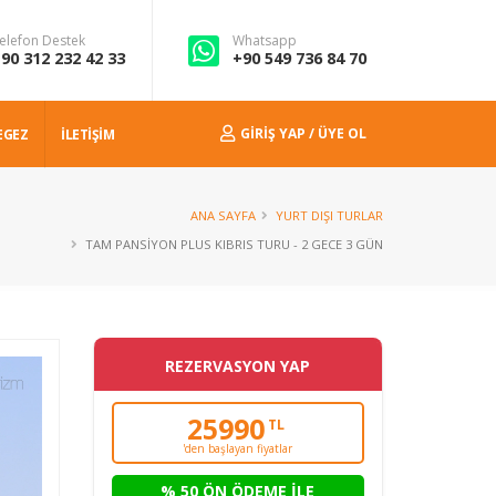
elefon Destek
Whatsapp
90 312 232 42 33
+90 549 736 84 70
GIRIŞ YAP / ÜYE OL
EGEZ
İLETİŞİM
ANA SAYFA
YURT DIŞI TURLAR
TAM PANSIYON PLUS KIBRIS TURU - 2 GECE 3 GÜN
REZERVASYON YAP
25990
TL
'den başlayan fiyatlar
% 50 ÖN ÖDEME İLE