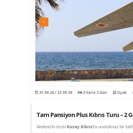
21.09.26 / 23.09.26
2 Gece 3 Gün
Uçak
Tam Pansiyon Plus Kıbrıs Turu – 2 G
Akdeniz’in incisi
Kuzey Kıbrıs
’ta unutulmaz bir tat