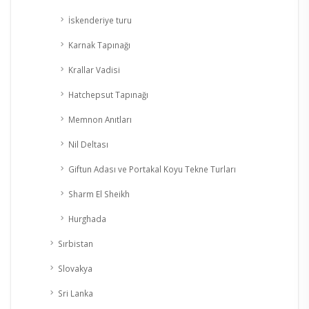
İskenderiye turu
Karnak Tapınağı
Krallar Vadisi
Hatchepsut Tapınağı
Memnon Anıtları
Nil Deltası
Giftun Adası ve Portakal Koyu Tekne Turları
Sharm El Sheikh
Hurghada
Sırbistan
Slovakya
Sri Lanka