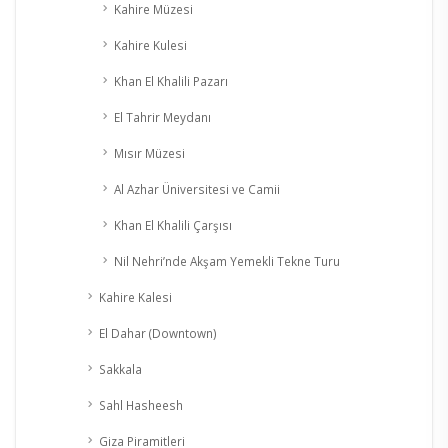
Kahire Müzesi
Kahire Kulesi
Khan El Khalili Pazarı
El Tahrir Meydanı
Mısır Müzesi
Al Azhar Üniversitesi ve Camii
Khan El Khalili Çarşısı
Nil Nehri’nde Akşam Yemekli Tekne Turu
Kahire Kalesi
El Dahar (Downtown)
Sakkala
Sahl Hasheesh
Giza Piramitleri