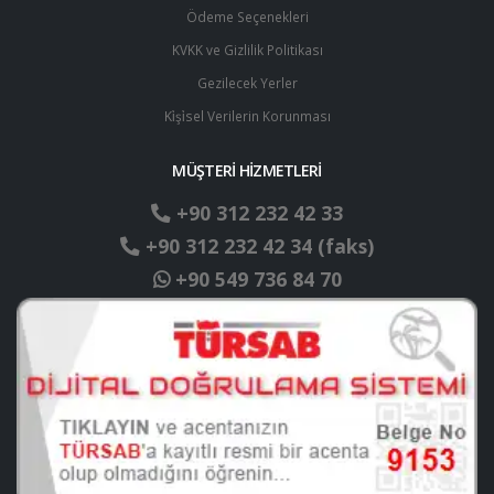
Ödeme Seçenekleri
KVKK ve Gizlilik Politikası
Gezilecek Yerler
Ki̇şi̇sel Verilerin Korunması
MÜŞTERİ HİZMETLERİ
+90 312 232 42 33
+90 312 232 42 34 (faks)
+90 549 736 84 70