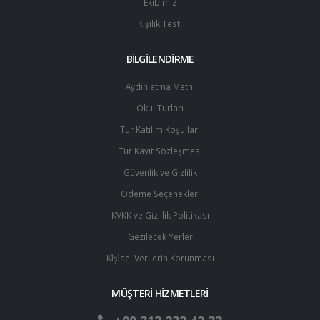
Ekibimiz
Kişilik Testi
BİLGİLENDİRME
Aydınlatma Metni
Okul Turları
Tur Katılım Koşulları
Tur Kayıt Sözleşmesi
Güvenlik ve Gizlilik
Ödeme Seçenekleri
KVKK ve Gizlilik Politikası
Gezilecek Yerler
Ki̇şi̇sel Verilerin Korunması
MÜŞTERİ HİZMETLERİ