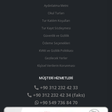
Aydınlatma Metni
Okul Turları
Tur Katılım Koşulları
Tur Kayıt Sözleşmesi
Güvenlik ve Gizlilik
Ödeme Seçenekleri
KVKK ve Gizlilik Politikası
Gezilecek Yerler
Ki̇şi̇sel Verilerin Korunması
MÜŞTERİ HİZMETLERİ
+90 312 232 42 33
+90 312 232 42 34 (faks)
+90 549 736 84 70