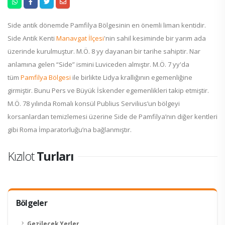
Side antik dönemde Pamfilya Bölgesinin en önemli liman kentidir.
Side Antik Kenti
Manavgat İlçesi
'nin sahil kesiminde bir yarım ada
üzerinde kurulmuştur. M.Ö. 8 yy dayanan bir tarihe sahiptir. Nar
anlamına gelen “Side” ismini Luviceden almıştır. M.Ö. 7 yy'da
tüm
Pamfilya Bölgesi
ile birlikte Lidya krallığının egemenliğine
girmiştir. Bunu Pers ve Büyük İskender egemenlikleri takip etmiştir.
M.Ö. 78 yılında Romalı konsül Publius Servilius’un bölgeyi
korsanlardan temizlemesi üzerine Side de Pamfilya’nın diğer kentleri
gibi Roma İmparatorluğu’na bağlanmıştır.
Kızılot
Turları
Bölgeler
Gezilecek Yerler