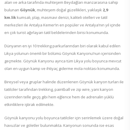
alan ve arka tarafında muhteşem Beydağları manzarasına sahip
bulunan
Göynük
, muhteşem doğal güzellikleri, yaklaşık
2,9
km.lik
kumsalı, plajı, masmavi denizi, kaliteli otelleri ve tatil
merkezleri ile Antalya Kemer’in en popüler ve Antalya’nın yıl içinde
en çok turist ağırlayan tatil beldelerinden birisi konumunda.
Dünyanın en iyi 10 trekking parkurlarından biri olarak kabul edilen
Likya yolunun önemli bir bölümü Göynük Kanyonu’nun içerisinden
geçmekte. Göynük Kanyonu ayrıca tüm Likya yolu boyunca mevcut
olan en uygun kamp ve ihtiyaç giderme mola noktası konumunda.
Bireysel veya gruplar halinde düzenlenen Göynük kanyon turları ile
tatilciler tarafından trekking, paintball ve zip wire, yani kanyon
üzerinden telle geçiş gibi hem eğlence hem de adrenalin yüklü
etkinliklere iştirak edilmekte.
Göynük kanyonu yolu boyunca tatilciler için serinlemek üzere doğal
havuzlar ve göletler bulunmakta. Kanyonun sonunda ise esas