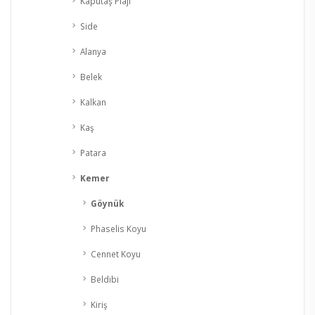
Kaputaş Plajı
Side
Alanya
Belek
Kalkan
Kaş
Patara
Kemer
Göynük
Phaselis Koyu
Cennet Koyu
Beldibi
Kiriş